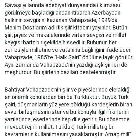
Savaşı yıllarında edebiyat dünyasında ilk imzası
görülmeye başladığı andan itibaren Azerbaycan
halkının sevgisini kazanan Vahapzade, 1949’da
Menim Dostlarım adlı ilk şiir kitabını yayınlar. Bütün
şiir, piyes ve makalelerinde vatan sevgisi ve millet
kaygısı bariz bir şekilde hissedilir. Ruhunun her
zerresiyle milletine ve vatanına bağlılığını ifade eden
Vahapzade, 1985’te “Halk Şairi” ödülüne layık görülür.
Aynı zamanda Vahapzade’nin yazdığı aşk şiirleri de
meşhurdur. Bu şiirlerin bazıları bestelenmiştir.
Bahtiyar Vahapzade’nin şiir ve piyeslerinde ele aldığı
en önemli konulardan biri de Türklüktür. Büyük Türk
şairi, düşmanların yüz yere böldüğü kardeşlerin biran
evvel birleşmesini ister ve bu konuyla ilgili fikirlerini
yazılarında, eserlerinde hep dile getirir. Bu dönemde
mevcut rejim millet, Türklük, Türk milleti gibi
kavramların kullanılmasını yasaklamıştır. Amaç millî