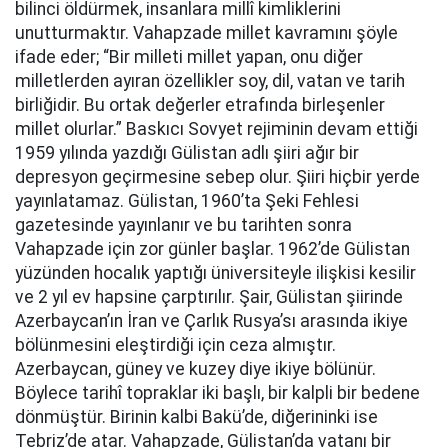
bilinci öldürmek, insanlara millî kimliklerini
unutturmaktır. Vahapzade millet kavramını şöyle
ifade eder; “Bir milleti millet yapan, onu diğer
milletlerden ayıran özellikler soy, dil, vatan ve tarih
birliğidir. Bu ortak değerler etrafında birleşenler
millet olurlar.” Baskıcı Sovyet rejiminin devam ettiği
1959 yılında yazdığı Gülistan adlı şiiri ağır bir
depresyon geçirmesine sebep olur. Şiiri hiçbir yerde
yayınlatamaz. Gülistan, 1960’ta Şeki Fehlesi
gazetesinde yayınlanır ve bu tarihten sonra
Vahapzade için zor günler başlar. 1962’de Gülistan
yüzünden hocalık yaptığı üniversiteyle ilişkisi kesilir
ve 2 yıl ev hapsine çarptırılır. Şair, Gülistan şiirinde
Azerbaycan’ın İran ve Çarlık Rusya’sı arasında ikiye
bölünmesini eleştirdiği için ceza almıştır.
Azerbaycan, güney ve kuzey diye ikiye bölünür.
Böylece tarihî topraklar iki başlı, bir kalpli bir bedene
dönmüştür. Birinin kalbi Bakü’de, diğerininki ise
Tebriz’de atar.
Vahapzade, Gülistan’da vatanı bir