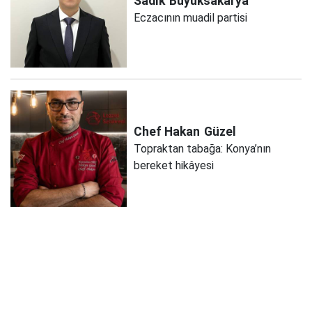
Sadık
Büyüksakarya
Eczacının muadil partisi
Chef Hakan
Güzel
Topraktan tabağa: Konya’nın
bereket hikâyesi