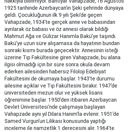
hakkıyla bilinmiyor. Bahtiyar Vahapzade, 16 Ağustos
1925 tarihinde Azerbaycan’ın Şeki şehrinde dünyaya
geldi. Çocukluğunun ilk 9 yılı Şeki’de geçen
Vahapzade, 1934’te gerçek anne ve babasından
ayrılarak öz babası ve öz annesi olarak bildiği
Mahmut Ağa ve Gülizar Hanımla Bakü’ye taşındı.
Bakü’ye uzun süre alışamasa da hayatının bundan
sonraki kısmı burada geçecektir. Annesinin isteği
üzerine Tıp Fakültesine giren Vahapzade, bu alana
ilgisi olmadığı için bir süre sonra okula devam
ederken ailesinden habersiz Filoloji Edebiyat
Fakültesini de okumaya başlar. 1943’te durumu
ailesine açıklar ve Tıp Fakültesini bırakır. 1947’de
üniversiteden mezun olur ve yüksek lisans
öğrenimine başlar. 1950’den itibaren Azerbaycan
Devlet Üniversitesi’nde çalışmaya başlayan
Vahapzade aynı yıl Dilara Hanım’la evlenir. 1951’de
Samed Vurgun’un Lilikası konusunda yaptığı
inceleme ile namzetlik 1 derecesini alır. 1964’te