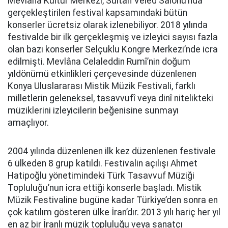
Mevlâna Kültür Merkezi, Sultan Veled Salonu’nda
gerçekleştirilen festival kapsamındaki bütün
konserler ücretsiz olarak izlenebiliyor. 2018 yılında
festivalde bir ilk gerçekleşmiş ve izleyici sayısı fazla
olan bazı konserler Selçuklu Kongre Merkezi’nde icra
edilmişti. Mevlâna Celaleddin Rumî’nin doğum
yıldönümü etkinlikleri çerçevesinde düzenlenen
Konya Uluslararası Mistik Müzik Festivali, farklı
milletlerin geleneksel, tasavvufî veya dinî nitelikteki
müziklerini izleyicilerin beğenisine sunmayı
amaçlıyor.
2004 yılında düzenlenen ilk kez düzenlenen festivale
6 ülkeden 8 grup katıldı. Festivalin açılışı Ahmet
Hatipoğlu yönetimindeki Türk Tasavvuf Müziği
Topluluğu’nun icra ettiği konserle başladı. Mistik
Müzik Festivaline bugüne kadar Türkiye’den sonra en
çok katılım gösteren ülke İran’dır. 2013 yılı hariç her yıl
en az bir İranlı müzik topluluğu veya sanatçı