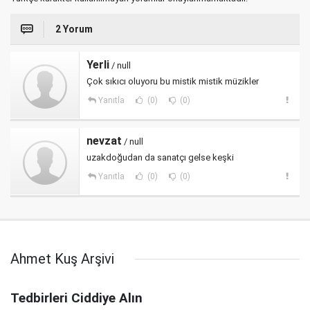
2 Yorum
Yerli
/ null
Çok sıkıcı oluyoru bu mistik mistik müzikler
Yanıtla
(0)
(0)
nevzat
/ null
uzakdoğudan da sanatçı gelse keşki
Yanıtla
(0)
(0)
Ahmet Kuş Arşivi
Tedbirleri Ciddiye Alın