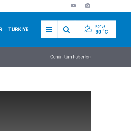
Konya
R
TÜRKİYE
30 °C
17:31
YENİ Part'nin İl Başkanı tutuklandı!
Günün tüm
haberleri