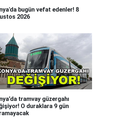
nya'da bugün vefat edenler! 8
ustos 2026
nya’da tramvay güzergahı
ğişiyor! O duraklara 9 gün
ramayacak