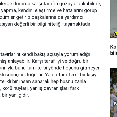
şkilerde duruma karşı tarafın gözüyle bakabilme,
yapma, kendini eleştirme ve hatalarını görüp
özümler getirip başkalarına da yardımcı
an değerli bir bilgi niteliği taşımaktadır.
Ko
bil
avırlarını kendi bakış açısıyla yorumladığı
ış anlayabilir. Karşı taraf iyi ve doğru bir
zannıyla bunu tam tersi yönde hoşuna gitmeyen
klı sonuçlar doğurur. Ya da tam tersi bir kişiyi
telikli bir insan sanarak hep hüsnü zanla
i, kötü huyları, yanlış davranışları fark
ir yanılgıdır.