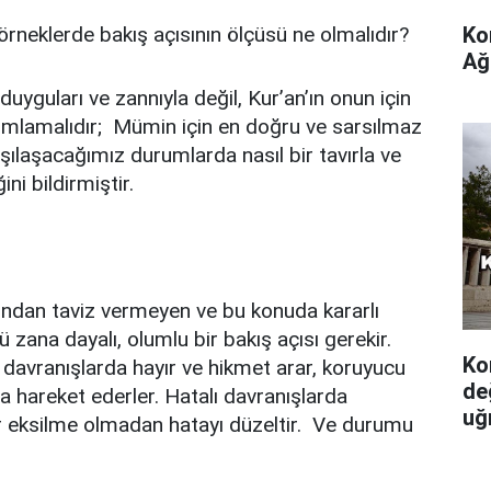
neklerde bakış açısının ölçüsü ne olmalıdır?
Ko
Ağ
guları ve zannıyla değil, Kur’an’ın onun için
rumlamalıdır; Mümin için en doğru ve sarsılmaz
arşılaşacağımız durumlarda nasıl bir tavırla ve
i bildirmiştir.
ından taviz vermeyen ve bu konuda kararlı
zana dayalı, olumlu bir bakış açısı gerekir.
Ko
ı davranışlarda hayır ve hikmet arar, koruyucu
de
la hareket ederler. Hatalı davranışlarda
uğ
r eksilme olmadan hatayı düzeltir. Ve durumu