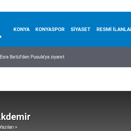
KONYA
KONYASPOR
SİYASET
RESMİ İLANLA
zada mucize kurtuluş! 150 metrelik uçurumdan sağ çıkarıldı
Akdemir
azıları >