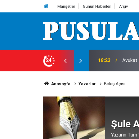
Manşetler
Günün Haberleri
Arşiv
 ziyaret
24
17:52
Feci ka
Anasayfa
Yazarlar
Bakış Açısı
Şule 
Yazarın Tüm Y