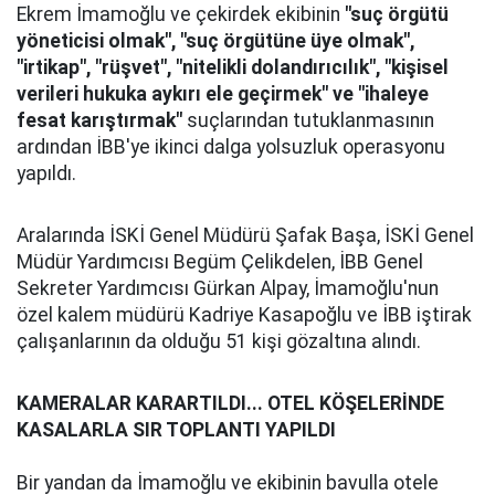
Ekrem İmamoğlu ve çekirdek ekibinin
"suç örgütü
yöneticisi olmak", "suç örgütüne üye olmak",
"irtikap", "rüşvet", "nitelikli dolandırıcılık", "kişisel
verileri hukuka aykırı ele geçirmek" ve "ihaleye
fesat karıştırmak"
suçlarından tutuklanmasının
ardından İBB'ye ikinci dalga yolsuzluk operasyonu
yapıldı.
Aralarında İSKİ Genel Müdürü Şafak Başa, İSKİ Genel
Müdür Yardımcısı Begüm Çelikdelen, İBB Genel
Sekreter Yardımcısı Gürkan Alpay, İmamoğlu'nun
özel kalem müdürü Kadriye Kasapoğlu ve İBB iştirak
çalışanlarının da olduğu 51 kişi gözaltına alındı.
KAMERALAR KARARTILDI... OTEL KÖŞELERİNDE
KASALARLA SIR TOPLANTI YAPILDI
Bir yandan da İmamoğlu ve ekibinin bavulla otele