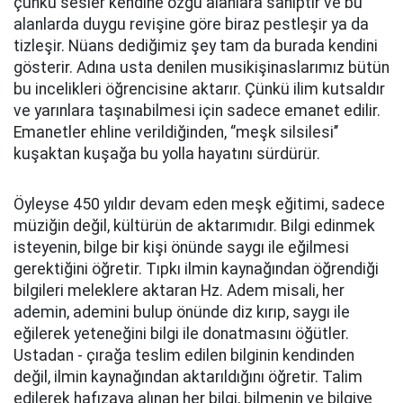
çünkü sesler kendine özgü alanlara sahiptir ve bu
alanlarda duygu revişine göre biraz pestleşir ya da
tizleşir. Nüans dediğimiz şey tam da burada kendini
gösterir. Adına usta denilen musikişinaslarımız bütün
bu incelikleri öğrencisine aktarır. Çünkü ilim kutsaldır
ve yarınlara taşınabilmesi için sadece emanet edilir.
Emanetler ehline verildiğinden, ‘’meşk silsilesi’’
kuşaktan kuşağa bu yolla hayatını sürdürür.
Öyleyse 450 yıldır devam eden meşk eğitimi, sadece
müziğin değil, kültürün de aktarımıdır. Bilgi edinmek
isteyenin, bilge bir kişi önünde saygı ile eğilmesi
gerektiğini öğretir. Tıpkı ilmin kaynağından öğrendiği
bilgileri meleklere aktaran Hz. Adem misali, her
ademin, ademini bulup önünde diz kırıp, saygı ile
eğilerek yeteneğini bilgi ile donatmasını öğütler.
Ustadan - çırağa teslim edilen bilginin kendinden
değil, ilmin kaynağından aktarıldığını öğretir. Talim
edilerek hafızaya alınan her bilgi, bilmenin ve bilgiye