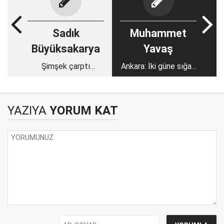
Sadık
Muhammet
Büyüksakarya
Yavaş
Şimşek çarptı
Ankara: İki güne sığan
pavyona düştü
yirmi iki yıllık anılarım
YAZIYA
YORUM KAT