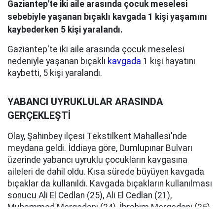
Gaziantep'te iki aile arasında çocuk meselesi
sebebiyle yaşanan bıçaklı kavgada 1 kişi yaşamını
kaybederken 5 kişi yaralandı.
Gaziantep'te iki aile arasında çocuk meselesi
nedeniyle yaşanan bıçaklı
kavgada
1 kişi hayatını
kaybetti, 5 kişi yaralandı.
YABANCI UYRUKLULAR ARASINDA
GERÇEKLEŞTİ
Olay, Şahinbey ilçesi Tekstilkent Mahallesi'nde
meydana geldi. İddiaya göre, Dumlupınar Bulvarı
üzerinde yabancı uyruklu çocukların kavgasına
aileleri de dahil oldu. Kısa sürede büyüyen kavgada
bıçaklar da kullanıldı. Kavgada bıçakların kullanılması
sonucu Ali El Cedlan (25), Ali El Cedlan (21),
Muhammed Mergedani (24), İbrahim Mergedani (25),
Ahmed El Faraj (22) ve Usame Yesirci (22) isimli 6