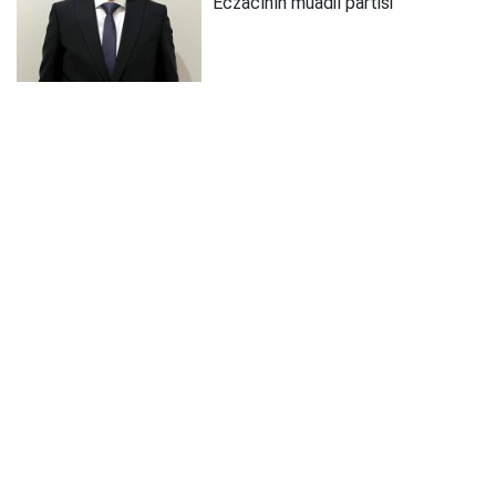
Eczacının muadil partisi