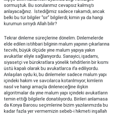
sormuştuk. Bu sorularımız cevapsız kalmıştı
anlayacağınız. İstediğimiz sadece rakamdı, ancak
belki bu tür bilgiler “sır” bilgilerdi; kimin ya da hangi
kurumun sırrıydı Allah bilir?
Tekrar dinleme süreçlerine dönelim. Dinlemelerde
elde edilen istihbari bilginin malum yapının çıkarlarına
tecvihi, büyük ölçüde yine malum yapıya yakın
avukatlar eliyle sağlanıyordu. Sanayici, işadamı,
siyasetçi ve bürokratlara yönelik tehditlerin bir kısmı
üstü kapalı olarak bu avukatlarca ifa ediliyordu.
Anlaşılan oydu ki, bu dinlemeler sadece malum yapı
içindeki hakim ve savcılarca kotarılmıyor; kimlerin
nasıl ve hangi amaçla dinleneceğine ilişkin
algoritmalar da yine malum yapı içindeki avukatların
temin ettiği bilgilerle donatılıyordu. Birileri anlamasa
da Konya Barosu seçimlerine bizim yazılarımızda bu
kadar fazla yer vermemizin sebeb-i hikmeti inşallah