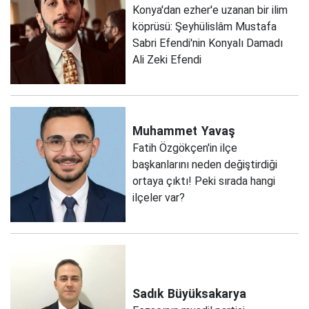
Konya'dan ezher'e uzanan bir ilim
köprüsü: Şeyhülislâm Mustafa
Sabri Efendi'nin Konyalı Damadı
Ali Zeki Efendi
Muhammet
Yavaş
Fatih Özgökçen'in ilçe
başkanlarını neden değiştirdiği
ortaya çıktı! Peki sırada hangi
ilçeler var?
Sadık
Büyüksakarya