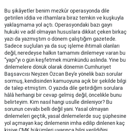
Bu şikâyetler benim mezkûr operasyonda dile
getirilen iddia ve ithamlara biraz temkin ve kuşkuyla
yaklaşmama yol açtı. Operasyondaki bazı gayrı
hukuki ve adil olmayan hususlara dikkat çeken birkaç
yazı da yazmıştım o dönem çalıştığım gazetede.
Sadece suçluları ya da suç işleme ihtimali olanları
değil, neredeyse halkın tamamını dinlemeye varan bu
“yapı”yı o gün keşfetmek mümkündü aslında. Yine bu
dinlemelere dönük olarak dönemin Cumhuriyet
Başsavcısı Neyzen Özcan Bey’e yönelik bazı sorular
sormuş, kendisinden kamuoyuna açık bir şekilde bilgi
de talep etmiştim. O yazıda dile getirdiğim sorulara
hâlâ herhangi bir cevap gelmiş değil, öncelikle bunu
belirteyim. Kim nasıl hangi usulle dinleniyor? Bu
sorunun cevabı belli değil yani. Yasal olmayan
dinlemeleri geçtik, yasal dinlemelerde suç şüphesine
yol açmayan kaç dinlemenin imha edilip dinlenen kaç
kişiye CMK hükümleri uyarınca bilgi verildiğini