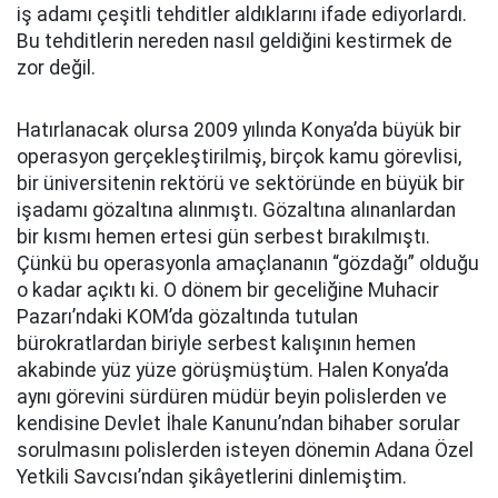
iş adamı çeşitli tehditler aldıklarını ifade ediyorlardı.
Bu tehditlerin nereden nasıl geldiğini kestirmek de
zor değil.
Hatırlanacak olursa 2009 yılında Konya’da büyük bir
operasyon gerçekleştirilmiş, birçok kamu görevlisi,
bir üniversitenin rektörü ve sektöründe en büyük bir
işadamı gözaltına alınmıştı. Gözaltına alınanlardan
bir kısmı hemen ertesi gün serbest bırakılmıştı.
Çünkü bu operasyonla amaçlananın “gözdağı” olduğu
o kadar açıktı ki. O dönem bir geceliğine Muhacir
Pazarı’ndaki KOM’da gözaltında tutulan
bürokratlardan biriyle serbest kalışının hemen
akabinde yüz yüze görüşmüştüm. Halen Konya’da
aynı görevini sürdüren müdür beyin polislerden ve
kendisine Devlet İhale Kanunu’ndan bihaber sorular
sorulmasını polislerden isteyen dönemin Adana Özel
Yetkili Savcısı’ndan şikâyetlerini dinlemiştim.