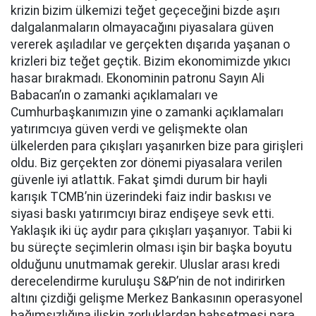
krizin bizim ülkemizi teğet geçeceğini bizde aşırı
dalgalanmaların olmayacağını piyasalara güven
vererek aşıladılar ve gerçekten dışarıda yaşanan o
krizleri biz teğet geçtik. Bizim ekonomimizde yıkıcı
hasar bırakmadı. Ekonominin patronu Sayın Ali
Babacan’ın o zamanki açıklamaları ve
Cumhurbaşkanımızın yine o zamanki açıklamaları
yatırımcıya güven verdi ve gelişmekte olan
ülkelerden para çıkışları yaşanırken bize para girişleri
oldu. Biz gerçekten zor dönemi piyasalara verilen
güvenle iyi atlattık. Fakat şimdi durum bir hayli
karışık TCMB’nin üzerindeki faiz indir baskısı ve
siyasi baskı yatırımcıyı biraz endişeye sevk etti.
Yaklaşık iki üç aydır para çıkışları yaşanıyor. Tabii ki
bu süreçte seçimlerin olması işin bir başka boyutu
olduğunu unutmamak gerekir. Uluslar arası kredi
derecelendirme kuruluşu S&P’nin de not indirirken
altını çizdiği gelişme Merkez Bankasının operasyonel
bağımsızlığına ilişkin zorluklardan bahsetmesi para