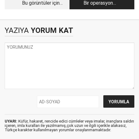
Bu görüntüler için
Bir operasyon
hiçbir açıklama
dolayısıyla
gelmedi!
YAZIYA
YORUM KAT
UYARI:
Küfür, hakaret, rencide edici cümleler veya imalar, inançlara saldırı
içeren, imla kuralları ile yazılmamış,çok uzun ve ilgili içerikle alakasız,
Türkçe karakter kullanılmayan yorumlar onaylanmamaktadır.