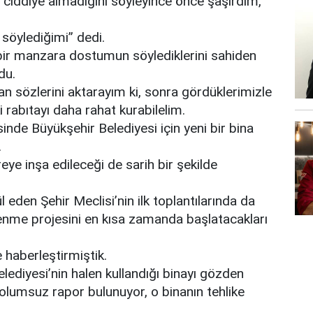
ciddiye almadığını söyleyince önce şaşırdım,
söylediğimi” dedi.
bir manzara dostumun söylediklerini sahiden
du.
n sözlerini aktarayım ki, sonra gördüklerimizle
i rabıtayı daha rahat kurabilelim.
nde Büyükşehir Belediyesi için yeni bir bina
.
eye inşa edileceği de sarih bir şekilde
eden Şehir Meclisi’nin ilk toplantılarında da
lenme projesini en kısa zamanda başlatacakları
haberleştirmiştik.
lediyesi’nin halen kullandığı binayı gözden
olumsuz rapor bulunuyor, o binanın tehlike