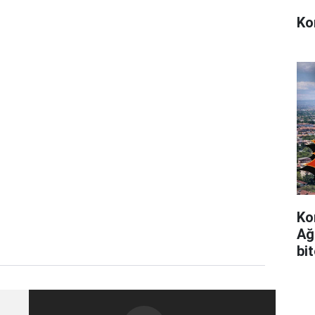
Ko
Ko
Ağ
bi