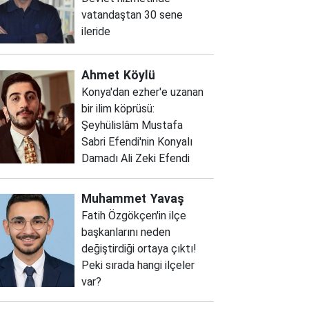
vatandaştan 30 sene
ileride
Ahmet
Köylü
Konya'dan ezher'e uzanan
bir ilim köprüsü:
Şeyhülislâm Mustafa
Sabri Efendi'nin Konyalı
Damadı Ali Zeki Efendi
Muhammet
Yavaş
Fatih Özgökçen'in ilçe
başkanlarını neden
değiştirdiği ortaya çıktı!
Peki sırada hangi ilçeler
var?