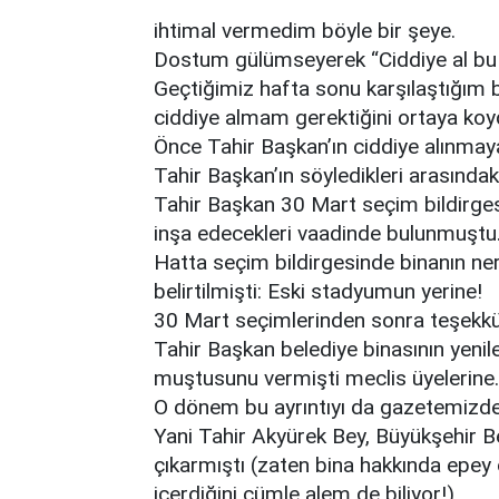
ihtimal vermedim böyle bir şeye.
Dostum gülümseyerek “Ciddiye al bu 
Geçtiğimiz hafta sonu karşılaştığım 
ciddiye almam gerektiğini ortaya koy
Önce Tahir Başkan’ın ciddiye alınmaya
Tahir Başkan’ın söyledikleri arasındak
Tahir Başkan 30 Mart seçim bildirgesi
inşa edecekleri vaadinde bulunmuştu
Hatta seçim bildirgesinde binanın ner
belirtilmişti: Eski stadyumun yerine!
30 Mart seçimlerinden sonra teşekkül 
Tahir Başkan belediye binasının yeni
muştusunu vermişti meclis üyelerine.
O dönem bu ayrıntıyı da gazetemizde 
Yani Tahir Akyürek Bey, Büyükşehir Be
çıkarmıştı (zaten bina hakkında epey 
içerdiğini cümle alem de biliyor!)