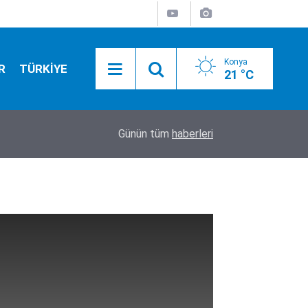
Konya
R
TÜRKİYE
21 °C
20:50
Camide asılı halde bulundu
Günün tüm
haberleri