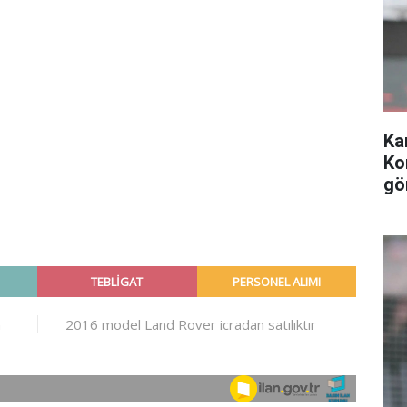
Ka
Ko
gö