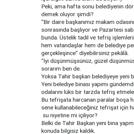
Peki, ama hafta sonu belediyenin dörd
demek oluyor şimdi?
“Bir daire başkanımız makam odasını
sonrasında başlıyor ve Pazartesi sa
bunda. Üstelik tadil ve tefriş işleml
hem vatandaşlar hem de belediye pers
gerçekleşince” diyebilirsiniz pekâlâ.
“İyi düşünmüşsünüz, güzel düşünm
sorarım ben de.
Yoksa Tahir başkan belediyeye yeni 
Yeni belediye binası yapımı gündemd
odalarını lüks bir tarzda tefriş etme
Bu tefrişata harcanan paralar boşa h
sene kullanabileceğiniz tefrişat için h
su niyetine mi içiliyor?
Belki de Tahir Başkan yeni bina yapma
konuda bilgisiz kaldık.