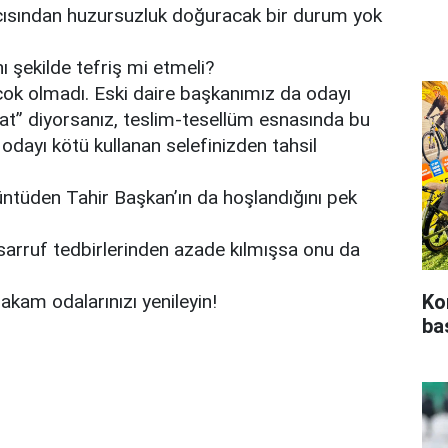
açısından huzursuzluk doğuracak bir durum yok
 şekilde tefriş mi etmeli?
çok olmadı. Eski daire başkanımız da odayı
lat” diyorsanız, teslim-tesellüm esnasında bu
odayı kötü kullanan selefinizden tahsil
rüntüden Tahir Başkan’ın da hoşlandığını pek
asarruf tedbirlerinden azade kılmışsa onu da
kam odalarınızı yenileyin!
Ko
ba