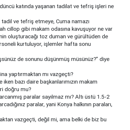
üncü katında yaşanan tadilat ve tefriş işleri ne
 tadil ve tefriş etmeye, Cuma namazı
bah cillop gibi makam odasına kavuşuyor ne var
erinin oluşturacağı toz duman ve gürültüden de
oneli kurtuluyor, işlemler hafta sonu
üşsünüz de sonunu düşünmüş müsünüz?” diye
bina yaptırmaktan mı vazgeçti?
e iken bazı daire başkanlarımızın makam
leri doğru mu?
arcanmış paralar sayılmaz mı? Altı üstü 1.5-2
arcadığınız paralar, yani Konya halkının paraları,
ktan vazgeçti, değil mi, ama belki de biz bu