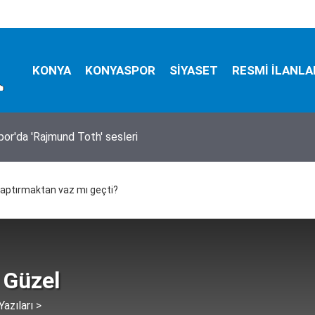
KONYA
KONYASPOR
SİYASET
RESMİ İLANLA
ralama hizmeti alınacak
yaptırmaktan vaz mı geçti?
 Güzel
azıları >