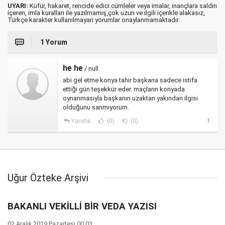
UYARI:
Küfür, hakaret, rencide edici cümleler veya imalar, inançlara saldırı
içeren, imla kuralları ile yazılmamış,çok uzun ve ilgili içerikle alakasız,
Türkçe karakter kullanılmayan yorumlar onaylanmamaktadır.
1 Yorum
he he
/ null
abi gel etme konya tahir başkana sadece istifa
ettiği gün teşekkür eder. maçların konyada
oynanmasıyla başkanın uzaktan yakından ilgisi
olduğunu sanmıyorum.
Yanıtla
(0)
(0)
Uğur Özteke Arşivi
BAKANLI VEKİLLİ BİR VEDA YAZISI
02 Aralık 2019 Pazartesi 00:03