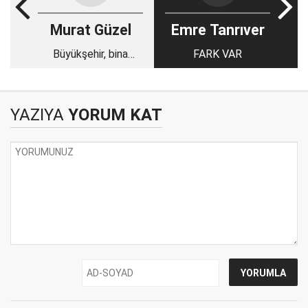
Murat Güzel
Emre Tanrıver
Büyükşehir, bina
FARK VAR
yaptırmaktan vaz mı
geçti?
YAZIYA
YORUM KAT