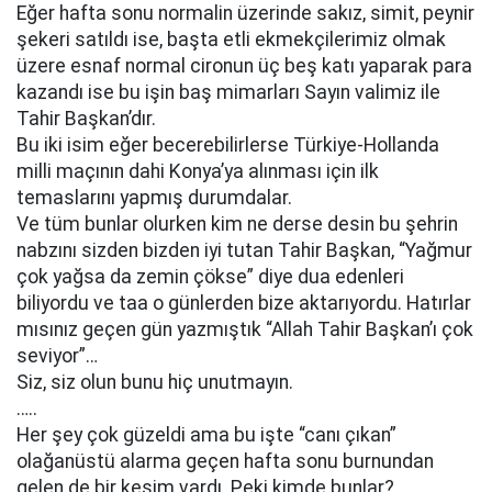
Eğer hafta sonu normalin üzerinde sakız, simit, peynir
şekeri satıldı ise, başta etli ekmekçilerimiz olmak
üzere esnaf normal cironun üç beş katı yaparak para
kazandı ise bu işin baş mimarları Sayın valimiz ile
Tahir Başkan’dır.
Bu iki isim eğer becerebilirlerse Türkiye-Hollanda
milli maçının dahi Konya’ya alınması için ilk
temaslarını yapmış durumdalar.
Ve tüm bunlar olurken kim ne derse desin bu şehrin
nabzını sizden bizden iyi tutan Tahir Başkan, “Yağmur
çok yağsa da zemin çökse” diye dua edenleri
biliyordu ve taa o günlerden bize aktarıyordu. Hatırlar
mısınız geçen gün yazmıştık “Allah Tahir Başkan’ı çok
seviyor”…
Siz, siz olun bunu hiç unutmayın.
…..
Her şey çok güzeldi ama bu işte “canı çıkan”
olağanüstü alarma geçen hafta sonu burnundan
gelen de bir kesim vardı. Peki kimde bunlar?