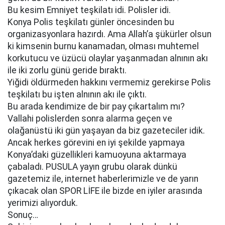
Bu kesim Emniyet teşkilatı idi. Polisler idi.
Konya Polis teşkilatı günler öncesinden bu
organizasyonlara hazırdı. Ama Allah’a şükürler olsun
ki kimsenin burnu kanamadan, olması muhtemel
korkutucu ve üzücü olaylar yaşanmadan alnının akı
ile iki zorlu günü geride bıraktı.
Yiğidi öldürmeden hakkını vermemiz gerekirse Polis
teşkilatı bu işten alnının akı ile çıktı.
Bu arada kendimize de bir pay çıkartalım mı?
Vallahi polislerden sonra alarma geçen ve
olağanüstü iki gün yaşayan da biz gazeteciler idik.
Ancak herkes görevini en iyi şekilde yapmaya
Konya’daki güzellikleri kamuoyuna aktarmaya
çabaladı. PUSULA yayın grubu olarak dünkü
gazetemiz ile, internet haberlerimizle ve de yarın
çıkacak olan SPOR LİFE ile bizde en iyiler arasında
yerimizi alıyorduk.
Sonuç…