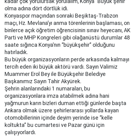
kadar çok yorulursak yorulalım, Konya “Büyük şehir”
olma adına dört dörtlük idi.
Konyaspor maçından sonraki Beşiktaş-Trabzon
maçı, Hz. Mevlana’yı anma törenlerinin başlaması, on
binlerce açık öğretim öğrencisinin sınav heyecanı, AK
Parti ve MHP Kongreleri gibi olağanüstü durumlar 48
saate sığınca Konya’nın “büyükşehir” olduğunu
hatırladık.
Bu büyük organizasyonların perde arkasında kalmayı
tercih eden iki büyük aktörü vardı. Sayın Valimiz
Muammer Erol Bey ile Büyükşehir Belediye
Başkanımız Sayın Tahir Akyürek.
Şehrin alanlarındaki 1 numaraları, bu
organizasyonlara imza atabilmek adına hani
yağmurun karın bizleri duman ettiği günlerde başta
Ankara olmak üzere şehirlerarası yollarda kayan
otomobillerinin içinde deyim yerinde ise “kelle
koltukta” bu cumartesi ve Pazar günü için
çalışıyorlardı.