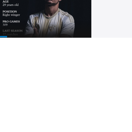
Benhur Keser, Kayserispor’da
nya’da taşlı bıçaklı kavgad
Konyaspor Tunahan Taşçı
ayrılığını duyurdu