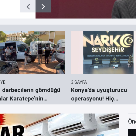
İYE
3.SAYFA
 darbecilerin gömdüğü
Konya'da uyuşturucu
hlar Karatepe’nin
operasyonu! Hiç
erdiği yerlerde aranıyor
durmuyorlar
Ön