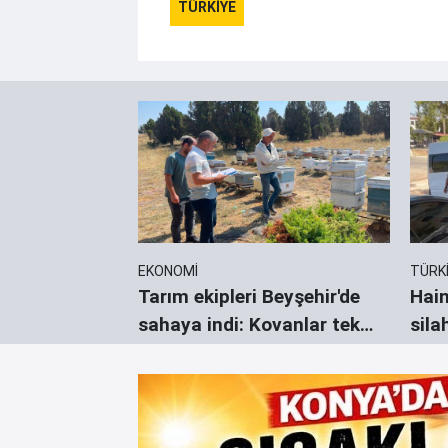
TÜRKİYE
EKONOMİ
TÜRK
gençliği
Tarım ekipleri Beyşehir'de
Hain
n kapısını
sahaya indi: Kovanlar tek
sila
tek sayıldı
göst