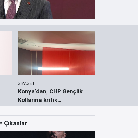
SİYASET
KONYA'DA SPOR
Konya’dan, CHP Gençlik
Konya Kara K
Kollarına kritik
Gelişim Ligler
görevlendirme
e
Çıkanlar