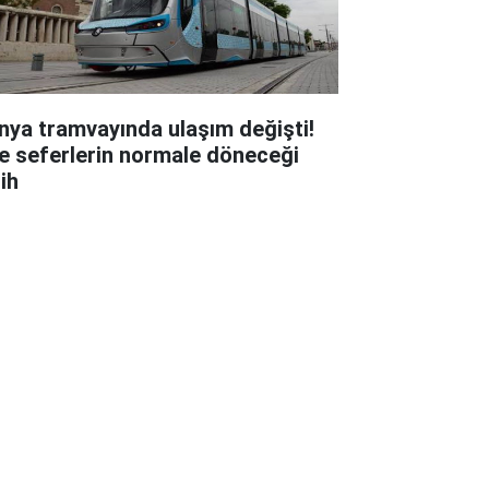
nya tramvayında ulaşım değişti!
te seferlerin normale döneceği
ih