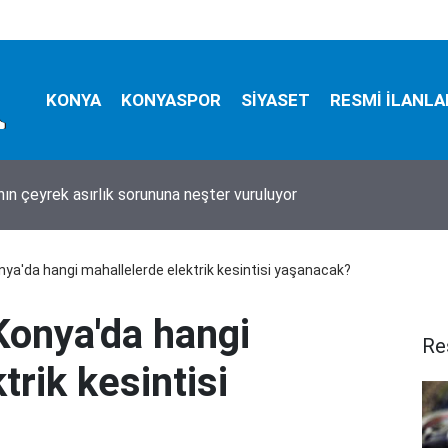
KONYA
KONYASPOR
SİYASET
RESMİ İLANLA
nın çeyrek asırlık sorununa neşter vuruluyor
or 'Marko Jevtovic' transferini açıkladı
ya'da hangi mahallelerde elektrik kesintisi yaşanacak?
onya'da hangi
Re
trik kesintisi