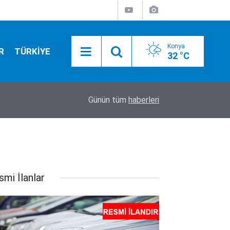
Konya
R
TÜRKİYE
32 °C
16:15
Konya’dan, CHP Gençlik Kollarına kritik görevle
Günün tüm
haberleri
smi İlanlar