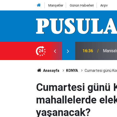
Manşetler
Günün Haberleri
Arşiv
16:36
Manisa’
24
16:31
Konyasp
Anasayfa
KONYA
Cumartesi günü Kon
Cumartesi günü K
mahallelerde elek
yaşanacak?