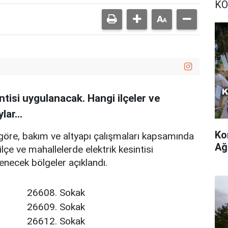
KO
intisi uygulanacak. Hangi ilçeler ve
ylar…
Ko
öre, bakım ve altyapı çalışmaları kapsamında
Ağ
çe ve mahallelerde elektrik kesintisi
lenecek bölgeler açıklandı.
26608. Sokak
26609. Sokak
26612. Sokak