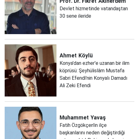
Prof. Dr. Fikret
Akınerdem
Devlet hizmetinde vatandaştan
30 sene ileride
Ahmet
Köylü
Konya'dan ezher'e uzanan bir ilim
köprüsü: Şeyhülislâm Mustafa
Sabri Efendi'nin Konyalı Damadı
Ali Zeki Efendi
Muhammet
Yavaş
Fatih Özgökçen'in ilçe
başkanlarını neden değiştirdiği