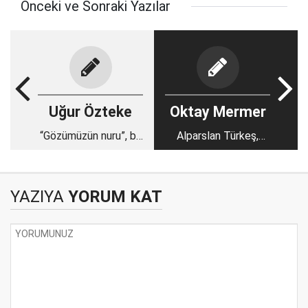
Önceki ve Sonraki Yazılar
Uğur Özteke
Oktay Mermer
“Gözümüzün nuru”, bir
Alparslan Türkeş,
tanesin Fatma
Temel Görüşler isimli
Başkanım…
kitabında ne diyor?
YAZIYA
YORUM KAT