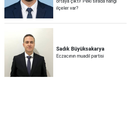
ortaya çıktı! Peki sırada hangi
ilçeler var?
Sadık
Büyüksakarya
Eczacının muadil partisi