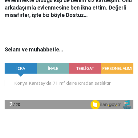
evlenmekte olduğu kişi de benim kız kardeşim. Onu
arkadaşımla evlenmesine ben ikna ettim. Değerli
misafirler, işte biz böyle Dostuz…
Selam ve muhabbetle…