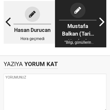
Mustafa
Hasan Durucan
Balkan (Tarih
Hora geçmedi
Yazıları)
"Bilgi, gönüllerin
yaşayışıdır”
YAZIYA
YORUM KAT