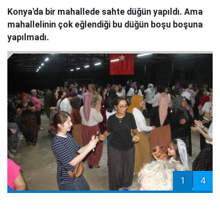
Konya'da bir mahallede sahte düğün yapıldı. Ama
mahallelinin çok eğlendiği bu düğün boşu boşuna
yapılmadı.
1
4
Konya'nın Hüyük ilçesine bağlı Budak
Mahalle
si'nde