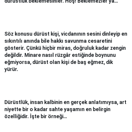
dürüstlük beklemesinler. Hoş! Beklemezler ya…
Söz konusu dürüst kişi, vicdanının sesini dinleyip en
sıkıntılı anında bile hakkı savunma cesaretini
gösterir. Çünkü hiçbir miras, doğruluk kadar zengin
değildir. Minare nasıl rüzgâr estiğinde boynunu
eğmiyorsa, dürüst olan kişi de baş eğmez, dik
yürür.
Dürüstlük, insan kalbinin en gerçek anlatımıysa, art
niyette bir o kadar sahte yaşamın en belirgin
özelliğidir. İşte bir örneği…