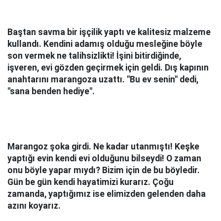
Baştan savma bir işçilik yaptı ve kalitesiz malzeme
kullandı. Kendini adamış olduğu mesleğine böyle
son vermek ne talihsizlikti! İşini bitirdiğinde,
işveren, evi gözden geçirmek için geldi. Dış kapının
anahtarını marangoza uzattı. "Bu ev senin" dedi,
"sana benden hediye".
Marangoz şoka girdi. Ne kadar utanmıştı! Keşke
yaptığı evin kendi evi olduğunu bilseydi! O zaman
onu böyle yapar mıydı? Bizim için de bu böyledir.
Gün be gün kendi hayatimizi kurarız. Çoğu
zamanda, yaptığımız ise elimizden gelenden daha
azını koyarız.