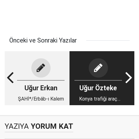
Önceki ve Sonraki Yazılar
Uğur Erkan
Uğur Özteke
ŞAHİ*/Erbâb-ı Kalem
Konya trafiği araç
sayısından kilitleniyor
tamam ama…
YAZIYA
YORUM KAT