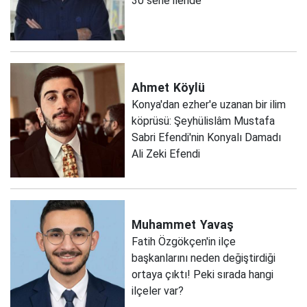
30 sene ileride
Ahmet
Köylü
Konya'dan ezher'e uzanan bir ilim
köprüsü: Şeyhülislâm Mustafa
Sabri Efendi'nin Konyalı Damadı
Ali Zeki Efendi
Muhammet
Yavaş
Fatih Özgökçen'in ilçe
başkanlarını neden değiştirdiği
ortaya çıktı! Peki sırada hangi
ilçeler var?