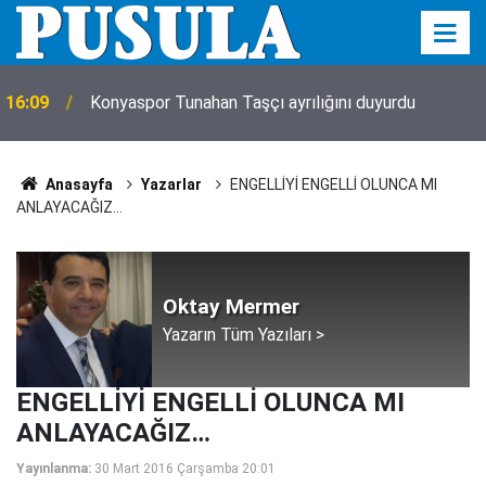
16:09
Konyaspor Tunahan Taşçı ayrılığını duyurdu
Anasayfa
Yazarlar
ENGELLİYİ ENGELLİ OLUNCA MI
ANLAYACAĞIZ…
Oktay Mermer
Yazarın Tüm Yazıları >
ENGELLİYİ ENGELLİ OLUNCA MI
ANLAYACAĞIZ…
Yayınlanma:
30 Mart 2016 Çarşamba 20:01