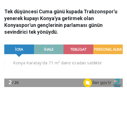
Tek d
ü
ş
ü
ncesi Cuma g
ü
n
ü
kupada Trabzonspor'u
yenerek kupayı Konya'ya getirmek olan
Konyaspor'un gen
ç
lerinin parlaması g
ü
n
ü
n
sevindirici tek y
ö
n
ü
yd
ü
.