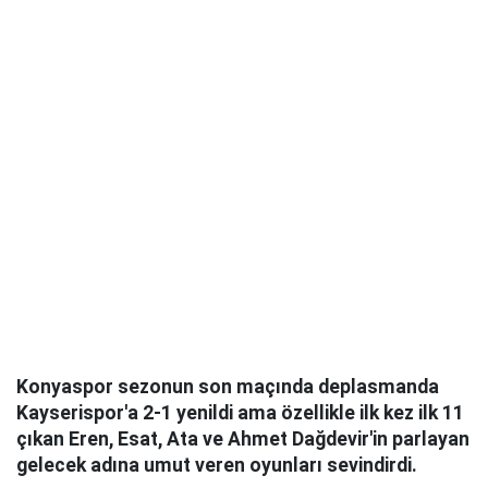
Konyaspor sezonun son ma
ç
ında deplasmanda
Kayserispor'a 2-1 yenildi ama
ö
zellikle ilk kez ilk 11
ç
ıkan Eren, Esat, Ata ve Ahmet Dağdevir'in parlayan
gelecek adına umut veren oyunları sevindirdi.