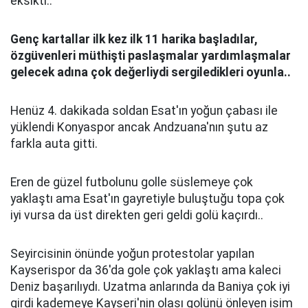
eksikti..
Gen
ç
kartallar ilk kez ilk 11 harika başladılar,
ö
zg
ü
venleri m
ü
thişti paslaşmalar yardımlaşmalar
gelecek adına
ç
ok değerliydi sergiledikleri oyunla..
Henüz 4. dakikada soldan Esat'ın yoğun çabası ile
yüklendi Konyaspor ancak Andzuana'nın şutu az
farkla auta gitti.
Eren de güzel futbolunu golle süslemeye çok
yaklaştı ama Esat'ın gayretiyle buluştuğu topa çok
iyi vursa da üst direkten geri geldi golü kaçırdı..
Seyircisinin önünde yoğun protestolar yapılan
Kayserispor da 36'da gole çok yaklaştı ama kaleci
Deniz başarılıydı. Uzatma anlarında da Baniya çok iyi
girdi kademeye Kayseri'nin olası golünü önleyen isim