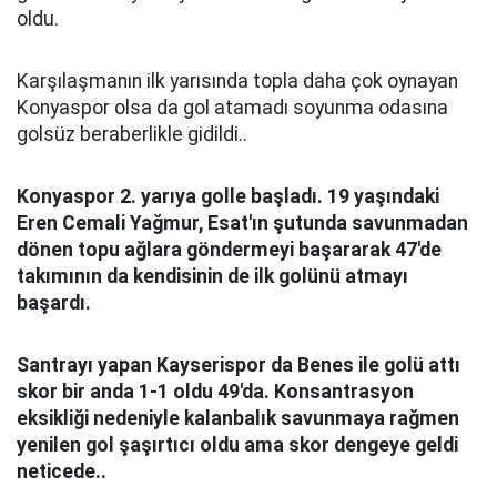
oldu.
Karşılaşmanın ilk yarısında topla daha çok oynayan
Konyaspor olsa da gol atamadı soyunma odasına
golsüz beraberlikle gidildi..
Konyaspor 2. yarıya golle başladı. 19 yaşındaki
Eren Cemali Yağmur, Esat'ın şutunda savunmadan
d
ö
nen topu ağlara g
ö
ndermeyi başararak 47'de
takımının da kendisinin de ilk gol
ü
n
ü
atmayı
başardı.
Santrayı yapan Kayserispor da Benes ile gol
ü
attı
skor bir anda 1-1 oldu 49'da. Konsantrasyon
eksikliği nedeniyle kalanbalık savunmaya rağmen
yenilen gol şaşırtıcı oldu ama skor dengeye geldi
neticede..