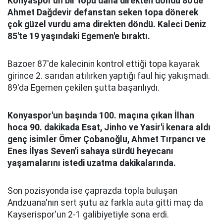
Konyaspor'un bir topu daha direkten d
ö
nd
ü
80'de
Ahmet Dağdevir defanstan seken topa d
ö
nerek
ç
ok g
ü
zel vurdu ama direkten d
ö
nd
ü
. Kaleci Deniz
85'te 19 yaşındaki Egemen'e bıraktı.
Bazoer 87'de kalecinin kontrol ettiği topa kayarak
girince 2. sarıdan atılırken yaptığı faul hiç yakışmadı.
89'da Egemen çekilen şutta başarılıydı.
Konyaspor'un başında 100. ma
ç
ına
ç
ıkan İlhan
hoca 90. dakikada Esat, Jinho ve Yasir'i kenara aldı
gen
ç
isimler
Ö
mer
Ç
obanoğlu, Ahmet Tırpancı ve
Enes İlyas Seven'i sahaya s
ü
rd
ü
heyecanı
yaşamalarını istedi uzatma dakikalarında.
Son pozisyonda ise çaprazda topla buluşan
Andzuana'nın sert şutu az farkla auta gitti maç da
Kayserispor'un 2-1 galibiyetiyle sona erdi.