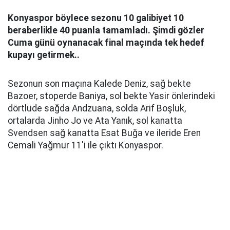
Konyaspor b
ö
ylece sezonu 10 galibiyet 10
beraberlikle 40 puanla tamamladı. Şimdi g
ö
zler
Cuma g
ü
n
ü
oynanacak final ma
ç
ında tek hedef
kupayı getirmek..
Sezonun son maçına Kalede Deniz, sağ bekte
Bazoer, stoperde Baniya, sol bekte Yasir önlerindeki
dörtlüde sağda Andzuana, solda Arif Boşluk,
ortalarda Jinho Jo ve Ata Yanık, sol kanatta
Svendsen sağ kanatta Esat Buğa ve ileride Eren
Cemali Yağmur 11'i ile çıktı Konyaspor.