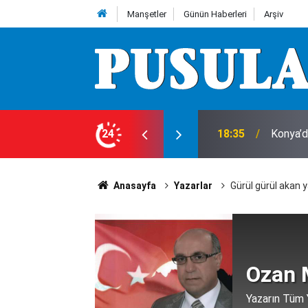
Manşetler
Günün Haberleri
Arşiv
 8 Ağustos Cumartesi günü olup bitenler…
24
18:23
Avukat 
Anasayfa
Yazarlar
Gürül gürül akan
Ozan 
Yazarın Tüm Y