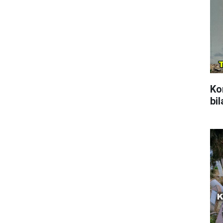
Ko
bil