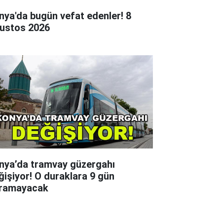
nya'da bugün vefat edenler! 8
ustos 2026
nya’da tramvay güzergahı
ğişiyor! O duraklara 9 gün
ramayacak