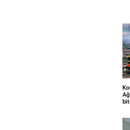
Ko
Ağ
bi