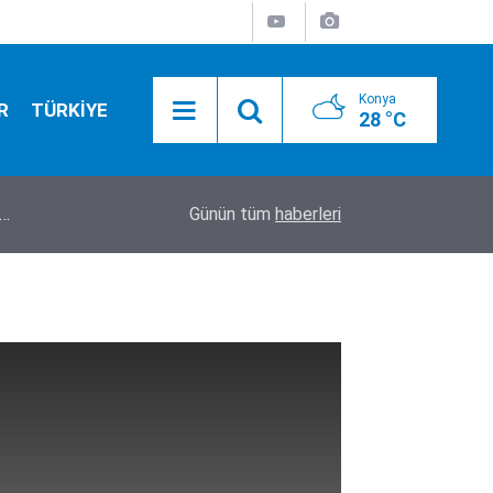
Konya
R
TÜRKİYE
28 °C
17:52
Feci kazada mucize kurtuluş! 150 metrelik uçur
Günün tüm
haberleri