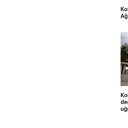
Ko
Ağ
Ko
de
uğ