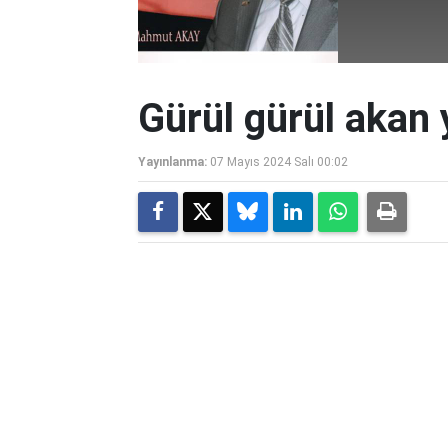
Gürül gürül akan
Yayınlanma:
07 Mayıs 2024 Salı 00:02