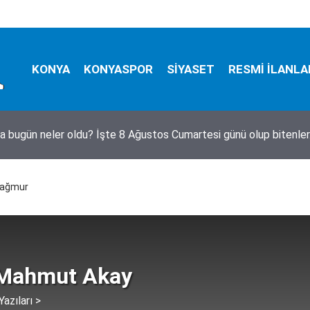
KONYA
KONYASPOR
SİYASET
RESMİ İLANLA
Esra Betül'den Pusula'ya ziyaret
 yağmur
Mahmut Akay
azıları >