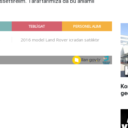
hissettirelim. Taraftarımıza da bu anlamlı
Ko
gec