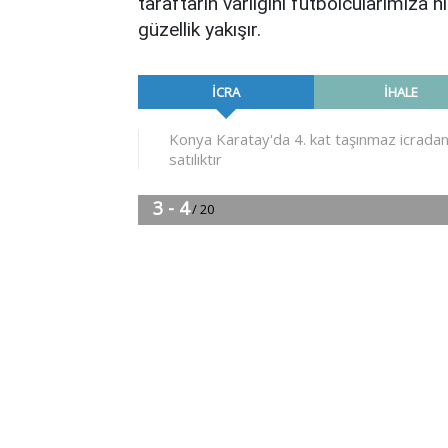
taraftarın varlığını futbolcularımıza 
güzellik yakışır.