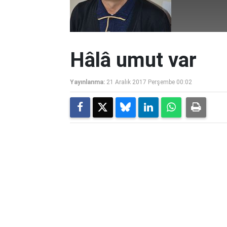
Hâlâ umut var
Yayınlanma:
21 Aralık 2017 Perşembe 00:02