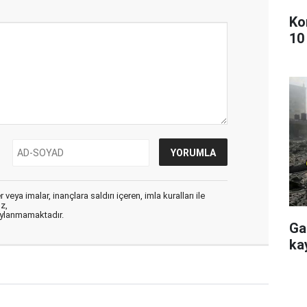
Ko
10
veya imalar, inançlara saldırı içeren, imla kuralları ile
ız,
aylanmamaktadır.
Ga
kay