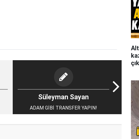
Al
ka
çı
Süleyman Sayan
ADAM GİBİ TRANSFER YAPIN!