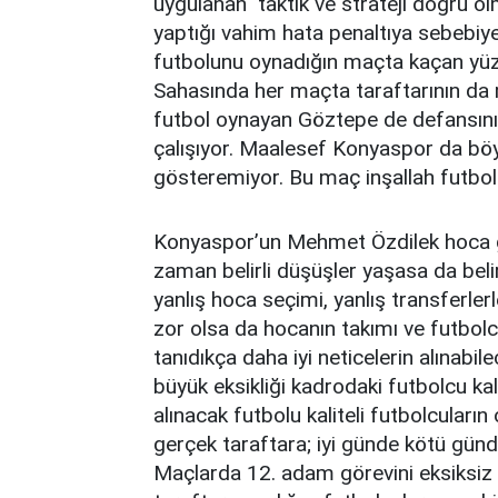
uygulanan taktik ve strateji doğru o
yaptığı vahim hata penaltıya sebebiy
futbolunu oynadığın maçta kaçan yüzd
Sahasında her maçta taraftarının da m
futbol oynayan Göztepe de defansını
çalışıyor. Maalesef Konyaspor da böy
gösteremiyor. Bu maç inşallah futbol
Konyaspor’un Mehmet Özdilek hoca ge
zaman belirli düşüşler yaşasa da bel
yanlış hoca seçimi, yanlış transferle
zor olsa da hocanın takımı ve futbolc
tanıdıkça daha iyi neticelerin alınab
büyük eksikliği kadrodaki futbolcu kali
alınacak futbolu kaliteli futbolcuları
gerçek taraftara; iyi günde kötü gün
Maçlarda 12. adam görevini eksiksiz