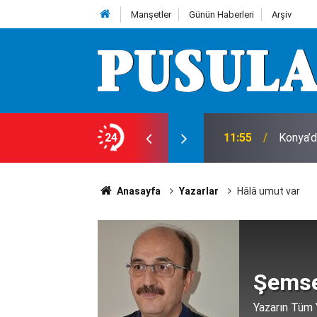
Manşetler
Günün Haberleri
Arşiv
anamıyor! Konya’da kırmızı et çıkmazı
24
11:55
Konya’d
Anasayfa
Yazarlar
Hâlâ umut var
Şemse
Yazarın Tüm Y