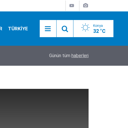
Konya
R
TÜRKİYE
32 °C
11:46
Gazze’den yürek yakan haber! Can kaybı 73 bini 
Günün tüm
haberleri