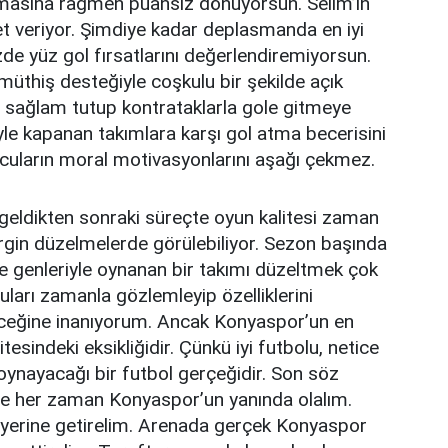
lmasına rağmen puansız dönüyorsun. Selim’in
et veriyor. Şimdiye kadar deplasmanda en iyi
e yüz gol fırsatlarını değerlendiremiyorsun.
üthiş desteğiyle coşkulu bir şekilde açık
 sağlam tutup kontrataklarla gole gitmeye
le kapanan takımlara karşı gol atma becerisini
cuların moral motivasyonlarını aşağı çekmez.
ldikten sonraki süreçte oyun kalitesi zaman
irgin düzelmelerde görülebiliyor. Sezon başında
rle genleriyle oynanan bir takımı düzeltmek çok
uları zamanla gözlemleyip özelliklerini
ileceğine inanıyorum. Ancak Konyaspor’un en
tesindeki eksikliğidir. Çünkü iyi futbolu, netice
n oynayacağı bir futbol gerçeğidir. Son söz
de her zaman Konyaspor’un yanında olalım.
 yerine getirelim. Arenada gerçek Konyaspor