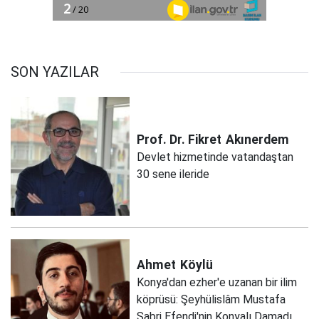
SON YAZILAR
Prof. Dr. Fikret
Akınerdem
Devlet hizmetinde vatandaştan
30 sene ileride
Ahmet
Köylü
Konya'dan ezher'e uzanan bir ilim
köprüsü: Şeyhülislâm Mustafa
Sabri Efendi'nin Konyalı Damadı