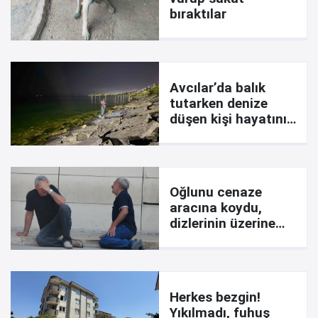
bıraktılar
Avcılar’da balık
tutarken denize
düşen kişi hayatını
kaybetti
Oğlunu cenaze
aracına koydu,
dizlerinin üzerine
çöküp feryat etti:
Ciğerimi yaktın
Herkes bezgin!
Yıkılmadı, fuhuş