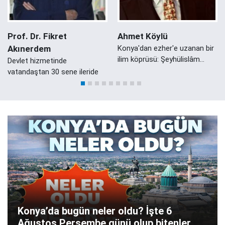
Prof. Dr. Fikret
Ahmet Köylü
Akınerdem
Konya'dan ezher'e uzanan bir
ilim köprüsü: Şeyhülislâm
Devlet hizmetinde
Mustafa Sabri Efendi'nin
vatandaştan 30 sene ileride
Konyalı Damadı Ali Zeki Efendi
Konya’da bugün neler oldu? İşte 6
Ağustos Perşembe günü olup bitenler…