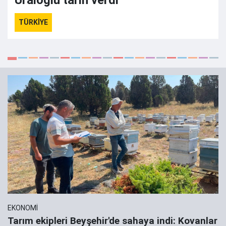
Uraloğlu tarih verdi
TÜRKİYE
EKONOMİ
Tarım ekipleri Beyşehir'de sahaya indi: Kovanlar