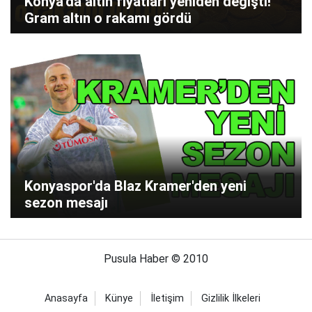
Konya'da altın fiyatları yeniden değişti!
Gram altın o rakamı gördü
Konyaspor'da Blaz Kramer'den yeni
sezon mesajı
Pusula Haber © 2010
Anasayfa
Künye
İletişim
Gizlilik İlkeleri