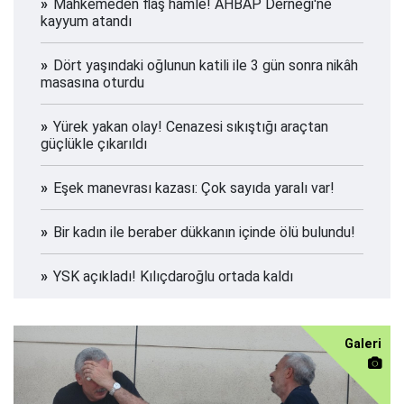
Mahkemeden flaş hamle! AHBAP Derneği'ne
kayyum atandı
Dört yaşındaki oğlunun katili ile 3 gün sonra nikâh
masasına oturdu
Yürek yakan olay! Cenazesi sıkıştığı araçtan
güçlükle çıkarıldı
Eşek manevrası kazası: Çok sayıda yaralı var!
Bir kadın ile beraber dükkanın içinde ölü bulundu!
YSK açıkladı! Kılıçdaroğlu ortada kaldı
Galeri