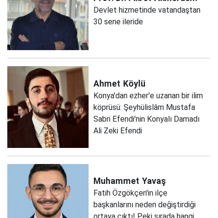
Devlet hizmetinde vatandaştan
30 sene ileride
Ahmet
Köylü
Konya'dan ezher'e uzanan bir ilim
köprüsü: Şeyhülislâm Mustafa
Sabri Efendi'nin Konyalı Damadı
Ali Zeki Efendi
Muhammet
Yavaş
Fatih Özgökçen'in ilçe
başkanlarını neden değiştirdiği
ortaya çıktı! Peki sırada hangi