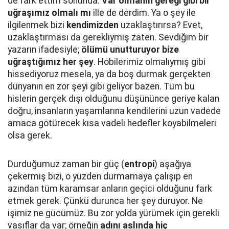
de fark ettim sonunda.
Var olmanın gereği gibi bir
uğraşımız olmalı mı
ille de derdim. Ya o şey ile
ilgilenmek bizi
kendimizden
uzaklaştırırsa? Evet,
uzaklaştırması da gerekliymiş zaten. Sevdiğim bir
yazarın ifadesiyle;
ölümü unutturuyor bize
uğraştığımız her şey
. Hobilerimiz olmalıymış gibi
hissediyoruz mesela, ya da boş durmak gerçekten
dünyanın en zor şeyi gibi geliyor bazen. Tüm bu
hislerin gerçek dışı olduğunu düşününce geriye kalan
doğru, insanların yaşamlarına kendilerini uzun vadede
amaca götürecek kısa vadeli hedefler koyabilmeleri
olsa gerek.
Durduğumuz zaman bir güç (
entropi
) aşağıya
çekermiş bizi, o yüzden durmamaya çalışıp en
azından tüm karamsar anların geçici olduğunu fark
etmek gerek. Çünkü durunca her şey duruyor. Ne
işimiz ne gücümüz. Bu zor yolda yürümek için gerekli
vasıflar da var; örneğin
adını aslında hiç