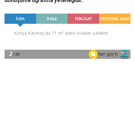
dönüşüme uğratma yeteneğidir.