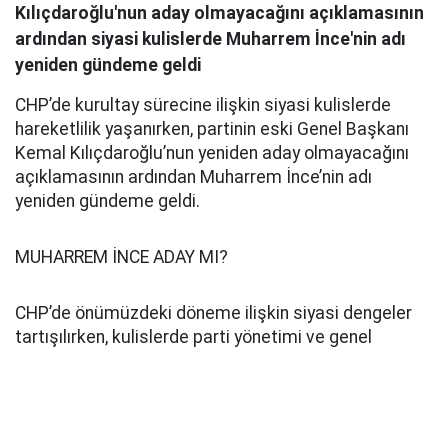
Kılıçdaroğlu'nun aday olmayacağını açıklamasının
ardından siyasi kulislerde Muharrem İnce'nin adı
yeniden gündeme geldi
CHP’de kurultay sürecine ilişkin siyasi kulislerde
hareketlilik yaşanırken, partinin eski Genel Başkanı
Kemal Kılıçdaroğlu’nun yeniden aday olmayacağını
açıklamasının ardından Muharrem İnce’nin adı
yeniden gündeme geldi.
MUHARREM İNCE ADAY MI?
CHP’de önümüzdeki döneme ilişkin siyasi dengeler
tartışılırken, kulislerde parti yönetimi ve genel
başkanlık yarışına dair çeşitli iddialar konuşulmaya
başlandı. Bu süreçte Muharrem İnce’nin de CHP
Genel Başkanlığı için çalışma yürüttüğü ileri sürüldü.