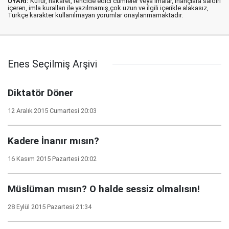
UYARI:
Küfür, hakaret, rencide edici cümleler veya imalar, inançlara saldırı
içeren, imla kuralları ile yazılmamış,çok uzun ve ilgili içerikle alakasız,
Türkçe karakter kullanılmayan yorumlar onaylanmamaktadır.
Enes Seçilmiş Arşivi
Diktatör Döner
12 Aralık 2015 Cumartesi 20:03
Kadere İnanır mısın?
16 Kasım 2015 Pazartesi 20:02
Müslüman mısın? O halde sessiz olmalısın!
28 Eylül 2015 Pazartesi 21:34