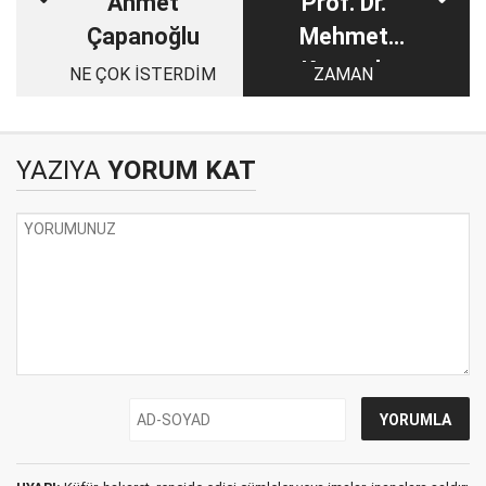
Ahmet
Prof. Dr.
Çapanoğlu
Mehmet
Kamanlı
NE ÇOK İSTERDİM
ZAMAN
YAZIYA
YORUM KAT