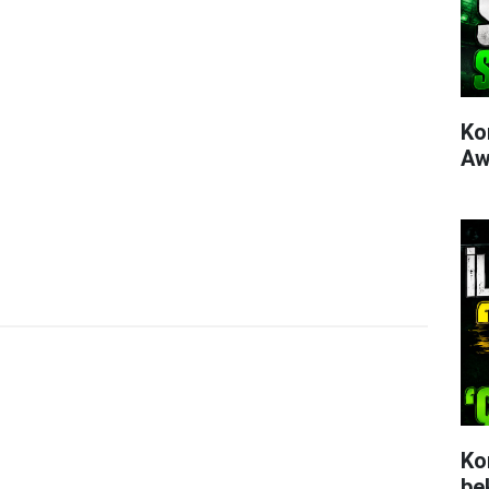
Ko
Aw
Ko
be