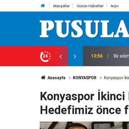
Manşetler
Günün Haberleri
Arşiv
e uçuş eğitimine
24
13:56
Bir adı
Anasayfa
KONYASPOR
Konyaspor İki
Konyaspor İkinci
Hedefimiz önce f