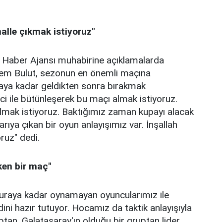
nalle çıkmak istiyoruz"
as Haber Ajansı muhabirine açıklamalarda
dem Bulut, sezonun en önemli maçına
buraya kadar geldikten sonra bırakmak
ci ile bütünleşerek bu maçı almak istiyoruz.
almak istiyoruz. Baktığımız zaman kupayı alacak
ya çıkan bir oyun anlayışımız var. İnşallah
oruz" dedi.
ken bir maç"
Buraya kadar oynamayan oyuncularımız ile
ini hazır tutuyor. Hocamız da taktik anlayışıyla
tan, Galatasaray'ın olduğu bir gruptan lider