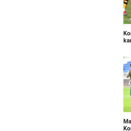
Ko
ka
Ma
Ko