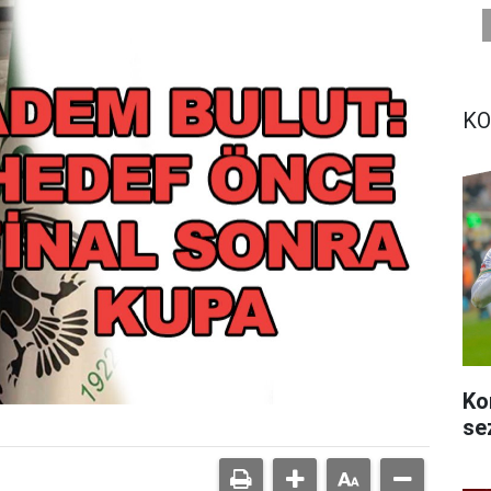
KO
Ko
se