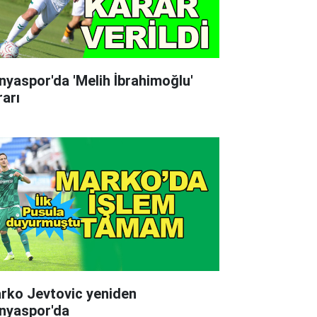
nyaspor'da 'Melih İbrahimoğlu'
rarı
rko Jevtovic yeniden
nyaspor'da