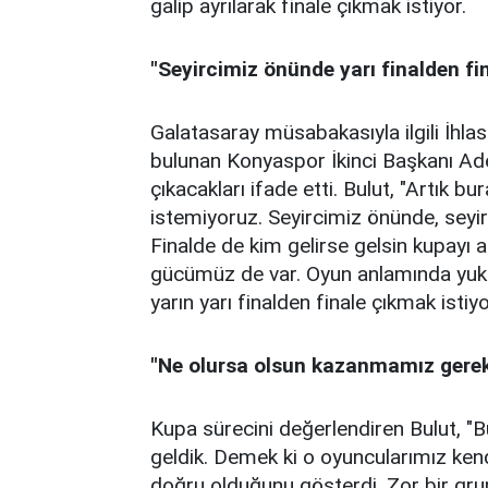
galip ayrılarak finale çıkmak istiyor.
"Seyircimiz önünde yarı finalden fi
Galatasaray müsabakasıyla ilgili İhl
bulunan Konyaspor İkinci Başkanı A
çıkacakları ifade etti. Bulut, "Artık 
istemiyoruz. Seyircimiz önünde, seyir
Finalde de kim gelirse gelsin kupayı 
gücümüz de var. Oyun anlamında yukarı
yarın yarı finalden finale çıkmak istiy
"Ne olursa olsun kazanmamız gere
Kupa sürecini değerlendiren Bulut, "
geldik. Demek ki o oyuncularımız kend
doğru olduğunu gösterdi. Zor bir grup