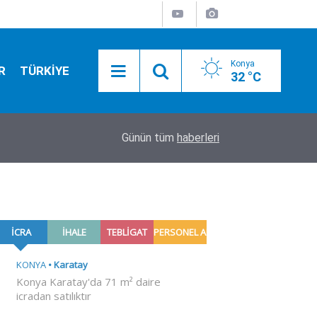
Konya
R
TÜRKİYE
32 °C
Keçili Kanalı Islah Çalışması'nda son durum ne?
13:38
Günün tüm
haberleri
açıkladı