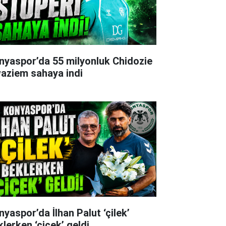
nyaspor’da 55 milyonluk Chidozie
aziem sahaya indi
nyaspor’da İlhan Palut ‘çilek’
klerken ‘çiçek’ geldi