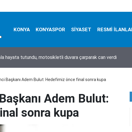
KONYA
KONYASPOR
SİYASET
RESMİ İLANLA
mla hayata tutundu, motosikletli duvara çarparak can verdi
nci Başkanı Adem Bulut: Hedefimiz önce final sonra kupa
 Başkanı Adem Bulut:
inal sonra kupa