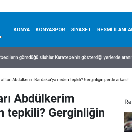
KONYA
KONYASPOR
SİYASET
RESMİ İLANLA
 yüzyıllık gelenek yerini buldu: Vatandaşlar serinledi
aftarı Abdülkerim Bardakcı'ya neden tepkili? Gerginliğin perde arkası!
arı Abdülkerim
Re
 tepkili? Gerginliğin