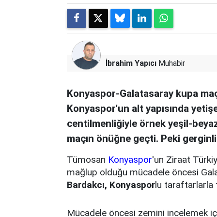
İbrahim Yapıcı
Muhabir
Konyaspor-Galatasaray kupa maç
Konyaspor'un alt yapısında yetiş
centilmenliğiyle örnek yeşil-beya
maçın önüğne geçti. Peki gerginli
Tümosan
Konyaspor
'un Ziraat Türki
mağlup olduğu mücadele öncesi Galat
Bardakcı,
Konyaspor
lu taraftarlarla 
Mücadele öncesi zemini incelemek iç