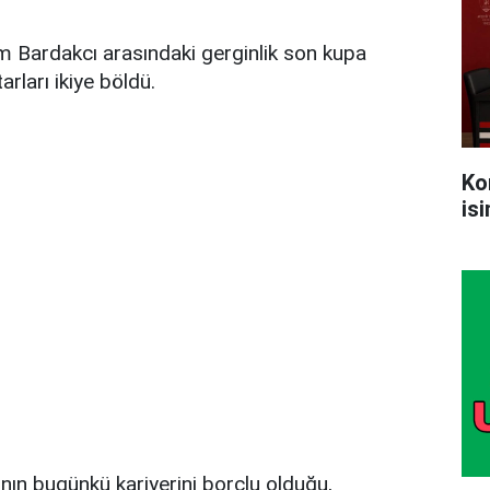
m Bardakcı arasındaki gerginlik son kupa
rları ikiye böldü.
Ko
is
ın bugünkü kariyerini borçlu olduğu,