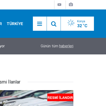
Konya
R
TÜRKİYE
32 °C
17:20
Konya'da uyuşturucu operasyonu! Hiç durmuyorl
Günün tüm
haberleri
smi İlanlar