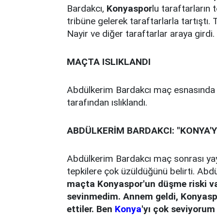
Bardakcı,
Konyaspor
lu taraftarların 
tribüne gelerek taraftarlarla tartışt
Nayir ve diğer taraftarlar araya girdi.
MAÇTA ISLIKLANDI
Abdülkerim Bardakcı maç esnasında d
tarafından ıslıklandı.
ABDÜLKERİM BARDAKCI: "KONYA'Y
Abdülkerim Bardakcı maç sonrası yayı
tepkilere çok üzüldüğünü belirti. Abd
maçta Konyaspor'un düşme riski var
sevinmedim. Annem geldi, Konyaspo
ettiler. Ben
Konya
'yı çok seviyoru