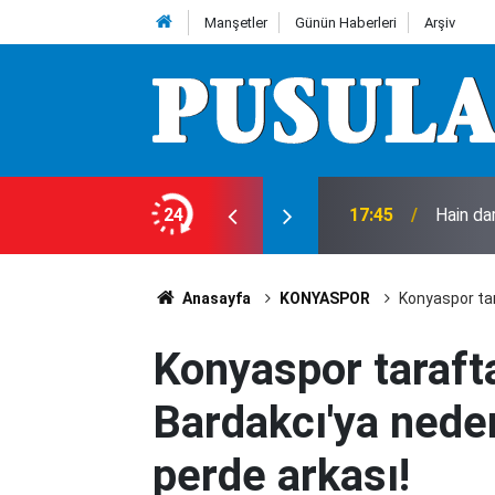
Manşetler
Günün Haberleri
Arşiv
ar Karatepe’nin gösterdiği yerlerde aranıyor
24
17:36
Konya'da
Anasayfa
KONYASPOR
Konyaspor tar
Konyaspor taraft
Bardakcı'ya neden
perde arkası!