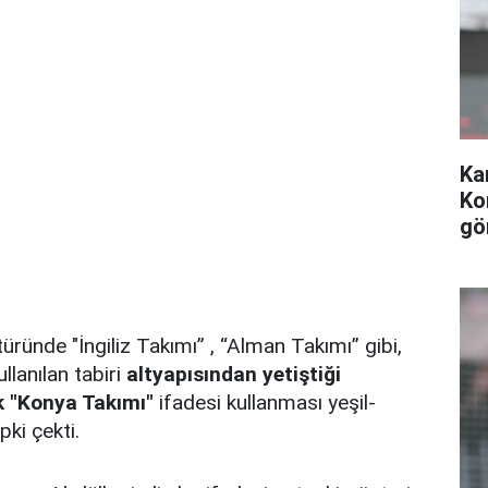
Ka
Ko
gö
atüründe
"İngiliz Takımı” , “Alman Takımı” gibi,
llanılan tabiri
altyapısından yetiştiği
k "Konya Takımı"
ifadesi kullanması yeşil-
ki çekti.