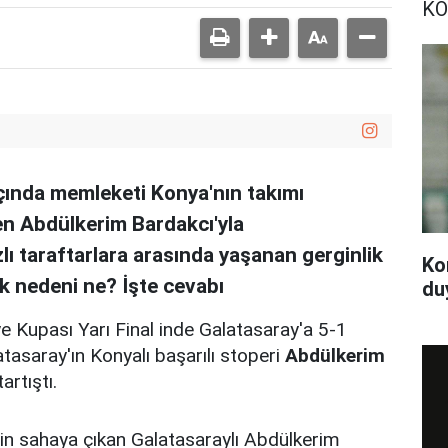
KO
ında memleketi Konya'nın takımı
en Abdülkerim Bardakcı'yla
zlı taraftarlara arasında yaşanan gerginlik
Ko
k nedeni ne? İşte cevabı
du
ye Kupası Yarı Final inde Galatasaray'a 5-1
asaray'ın Konyalı başarılı stoperi
Abdülkerim
tartıştı.
in sahaya çıkan Galatasaraylı Abdülkerim