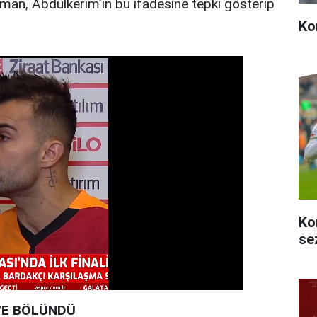
man, Abdülkerim’in bu ifadesine tepki gösterip
Ko
Ko
se
YE BÖLÜNDÜ