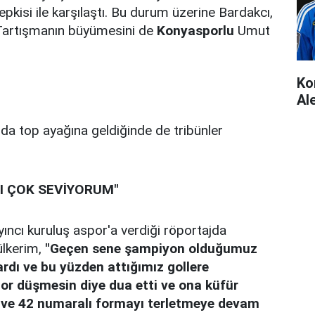
tepkisi ile karşılaştı. Bu durum üzerine Bardakcı,
ı. Tartışmanın büyümesini de
Konyasporlu
Umut
Ko
Al
a top ayağına geldiğinde de tribünler
I ÇOK SEVİYORUM"
ncı kuruluş aspor'a verdiği röportajda
ülkerim,
"Geçen sene şampiyon olduğumuz
dı ve bu yüzden attığımız gollere
r düşmesin diye dua etti ve ona küfür
m ve 42 numaralı formayı terletmeye devam