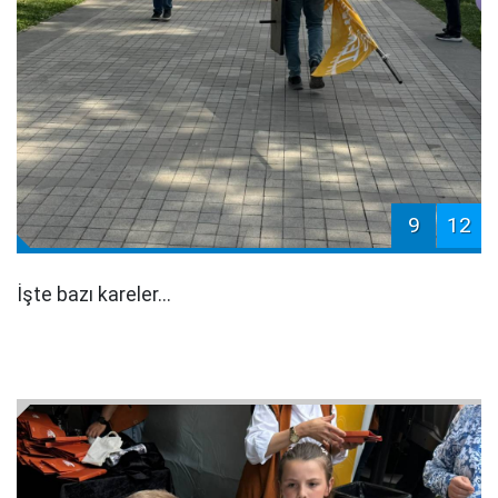
9
12
İşte bazı kareler...