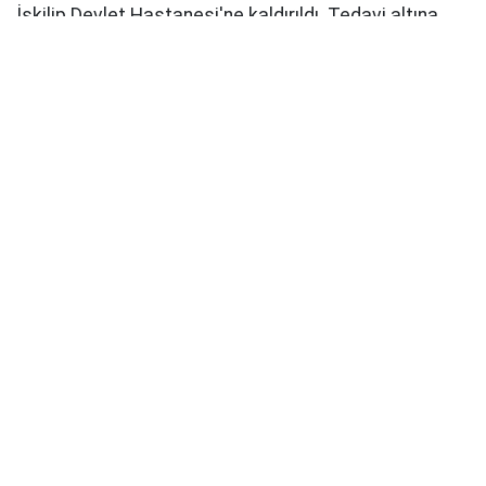
İskilip Devlet Hastanesi'ne kaldırıldı. Tedavi altına
alınan küçük kız doktorların tüm çabalarına rağmen
yaşamını yitirdi.
Jandarma ekipleri olayla ilgili inceleme başlattı.
İhlas Haber Ajansı
Kaynak: