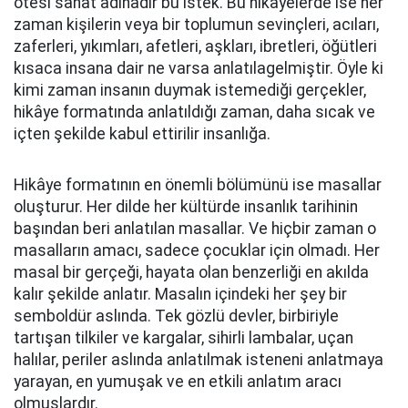
ötesi sanat adınadır bu istek. Bu hikâyelerde ise her
zaman kişilerin veya bir toplumun sevinçleri, acıları,
zaferleri, yıkımları, afetleri, aşkları, ibretleri, öğütleri
kısaca insana dair ne varsa anlatılagelmiştir. Öyle ki
kimi zaman insanın duymak istemediği gerçekler,
hikâye formatında anlatıldığı zaman, daha sıcak ve
içten şekilde kabul ettirilir insanlığa.
Hikâye formatının en önemli bölümünü ise masallar
oluşturur. Her dilde her kültürde insanlık tarihinin
başından beri anlatılan masallar. Ve hiçbir zaman o
masalların amacı, sadece çocuklar için olmadı. Her
masal bir gerçeği, hayata olan benzerliği en akılda
kalır şekilde anlatır. Masalın içindeki her şey bir
semboldür aslında. Tek gözlü devler, birbiriyle
tartışan tilkiler ve kargalar, sihirli lambalar, uçan
halılar, periler aslında anlatılmak isteneni anlatmaya
yarayan, en yumuşak ve en etkili anlatım aracı
olmuşlardır.