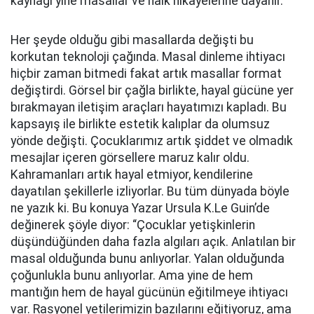
kaynağı yine masallar ve halk hikâyelerine dayanır.
Her şeyde olduğu gibi masallarda değişti bu
korkutan teknoloji çağında. Masal dinleme ihtiyacı
hiçbir zaman bitmedi fakat artık masallar format
değiştirdi. Görsel bir çağla birlikte, hayal gücüne yer
bırakmayan iletişim araçları hayatımızı kapladı. Bu
kapsayış ile birlikte estetik kalıplar da olumsuz
yönde değişti. Çocuklarımız artık şiddet ve olmadık
mesajlar içeren görsellere maruz kalır oldu.
Kahramanları artık hayal etmiyor, kendilerine
dayatılan şekillerle izliyorlar. Bu tüm dünyada böyle
ne yazık ki. Bu konuya Yazar Ursula K.Le Guin’de
değinerek şöyle diyor: “Çocuklar yetişkinlerin
düşündüğünden daha fazla algıları açık. Anlatılan bir
masal olduğunda bunu anlıyorlar. Yalan olduğunda
çoğunlukla bunu anlıyorlar. Ama yine de hem
mantığın hem de hayal gücünün eğitilmeye ihtiyacı
var. Rasyonel yetilerimizin bazılarını eğitiyoruz, ama