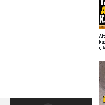
Al
ka
çı