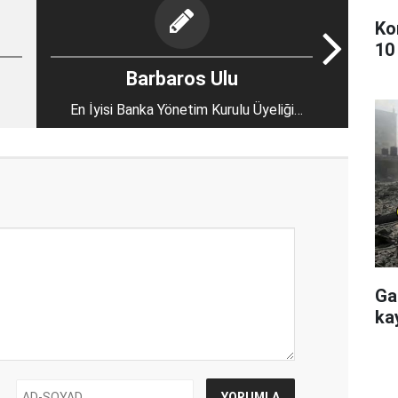
Ko
10
Barbaros Ulu
En İyisi Banka Yönetim Kurulu Üyeliği
Galiba!
Ga
kay