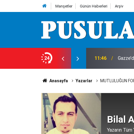
Manşetler
Günün Haberleri
Arşiv
rlik! 10 metrelik çukurdan sağ çıktı
24
11:46
Gazze’d
Anasayfa
Yazarlar
MUTLULUĞUN FO
Bilal 
Yazarın Tüm Y