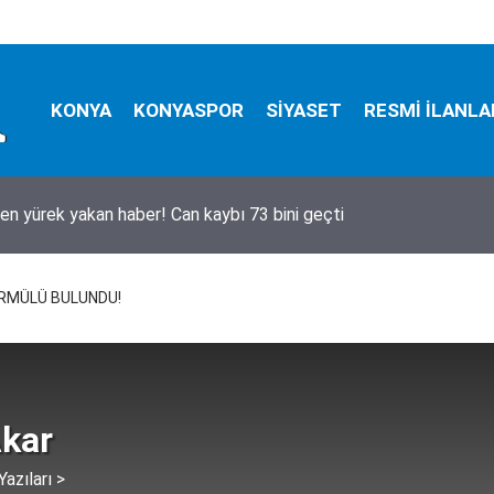
KONYA
KONYASPOR
SİYASET
RESMİ İLANLA
en yürek yakan haber! Can kaybı 73 bini geçti
RMÜLÜ BULUNDU!
Akar
azıları >