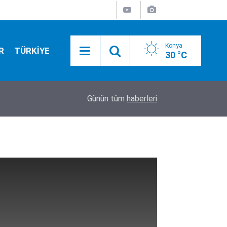
Konya
R
TÜRKİYE
30 °C
11:39
Ortadoğu’da taşlar yerinden oynuyor! Türkiye-Ara
Günün tüm
haberleri