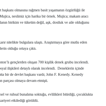
et başkanı olmasına rağmen basit yaşamanın özgürlüğü ile
ujica, neslimiz için harika bir örnek. Mujica; makam aracı
 olanın birikim ve tüketim değil, aşk, dostluk ve aile olduğunu
arır nitelikte bulgulara ulaştı. Araştırmaya göre mutlu eden
lerin olduğu ortaya çıktı.
ton’lı gençlerden oluşan 700 kişilik denek grubu incelendi.
syal ilişkileri detaylı olarak incelendi. Deneklerin içinde
atta bir de devlet başkanı vardı; John F. Kenedy. Kenedy
ın parçası olmaya devam etmişti.
sel ve ruhsal bunalıma soktuğu, evlilikleri bitirdiği, çocuklukta
ariyeri etkilediği görüldü.