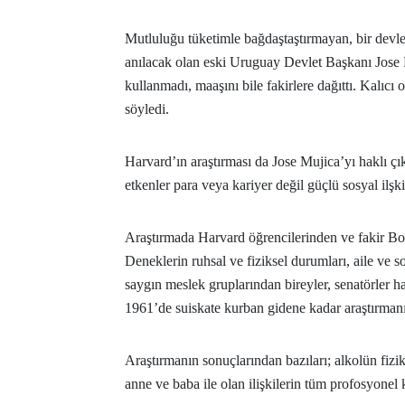
Mutluluğu tüketimle bağdaştaştırmayan, bir devl
anılacak olan eski Uruguay Devlet Başkanı Jose M
kullanmadı, maaşını bile fakirlere dağıttı. Kalıcı
söyledi.
Harvard’ın araştırması da Jose Mujica’yı haklı çık
etkenler para veya kariyer değil güçlü sosyal ilşki
Araştırmada Harvard öğrencilerinden ve fakir Bos
Deneklerin ruhsal ve fiziksel durumları, aile ve so
saygın meslek gruplarından bireyler, senatörler h
1961’de suiskate kurban gidene kadar araştırman
Araştırmanın sonuçlarından bazıları; alkolün fizik
anne ve baba ile olan ilişkilerin tüm profosyonel k