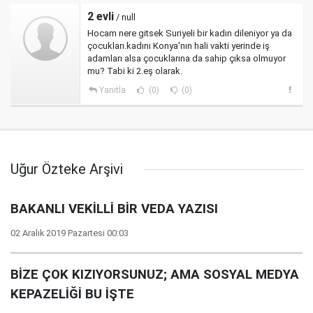
2 evli
/ null
Hocam nere gitsek Suriyeli bir kadın dileniyor ya da
çocukları.kadını Konya'nın hali vakti yerinde iş
adamları alsa çocuklarına da sahip çıksa olmuyor
mu? Tabi ki 2.eş olarak.
Yanıtla
(0)
(0)
Uğur Özteke Arşivi
BAKANLI VEKİLLİ BİR VEDA YAZISI
02 Aralık 2019 Pazartesi 00:03
BİZE ÇOK KIZIYORSUNUZ; AMA SOSYAL MEDYA
KEPAZELİĞİ BU İŞTE