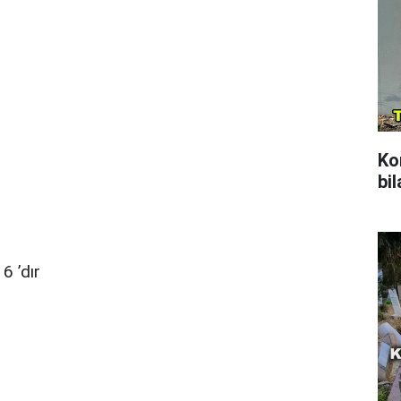
Ko
bil
6 ’dır