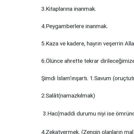
3.Kitaplarına inanmak.
4.Peygamberlere inanmak.
5.Kaza ve kadere, hayrın veşerrin All
6.Ölünce ahrette tekrar dirileceğimi
Şimdi İslam’ınşartı. 1.Savum (oruçtu
2.Salât(namazkılmak)
3.Hac(maddi durumu niyi ise ömründ
4.Zekatvermek. (Zengin olanların mal v