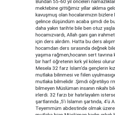
Bundan 55-60 yıl önceleri namazlıklar
mektebine gittiğimiz yıllar aklıma gel
kavuşmuş olan hocalarımızın bizlere b
gelince düşündüm acaba şimdi de bu 
daha yakın tarihte bile ben otuz yaşla
hocamızvardı, Allah gani gan irahmet
için ders alırdım. Hatta bu ders alı
hocamdan ders sırasında değnek bile 
yaşıma rağmen,hocanın sert tavrına k
bir harf öğretenin kırk yıl kölesi olu
Mesela 32 farz İslam’da gençlerin k
mutlaka bilinmesi ve fiilen uyulmasıge
mutlaka bilmelidir .Şimdi öğretiliyo r
bilmeyen Müslüman insanın nikahı bile
irlerdi. 32 farzı bir hatırlayalım ister
şartlarında ,5’i İslamın şartında, 4’ü
Teyemmüm abdestinde olmak üzere ak
mutlaka bian Müslüman kadın erkek 