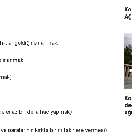
Ko
Ağ
ah-t angeldiğineinanmak.
ze inanmak
tmak)
Ko
de
e enaz bir defa hac yapmak
)
uğ
e paralarının kırkta birini fakirlere vermesi)