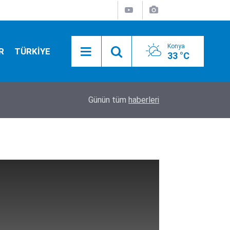
Konya
R
TÜRKİYE
33 °C
17:31
YENİ Part'nin İl Başkanı tutuklandı!
Günün tüm
haberleri