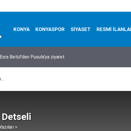
KONYA
KONYASPOR
SİYASET
RESMİ İLANLA
zada mucize kurtuluş! 150 metrelik uçurumdan sağ çıkarıldı
...
 Detseli
azıları >