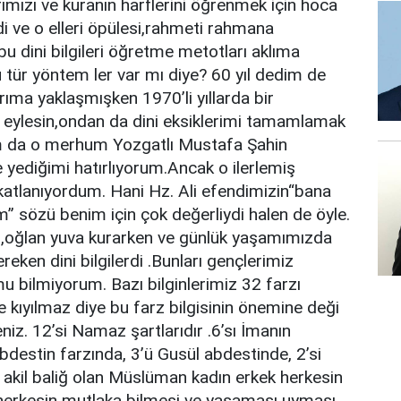
ımızı ve kuranın harflerini öğrenmek için hoca
di ve o elleri öpülesi,rahmeti rahmana
u dini bilgileri öğretme metotları aklıma
tür yöntem ler var mı diye? 60 yıl dedim de
rıma yaklaşmışken 1970’li yıllarda bir
 eylesin,ondan da dini eksiklerimi tamamlamak
şım da o merhum Yozgatlı Mustafa Şahin
yediğimi hatırlıyorum.Ancak o ilerlemiş
atlanıyordum. Hani Hz. Ali efendimizin“bana
rum” sözü benim için çok değerliydi halen de öyle.
ız,oğlan yuva kurarken ve günlük yaşamımızda
reken dini bilgilerdi .Bunları gençlerimiz
mu bilmiyorum. Bazı bilginlerimiz 32 farzı
 kıyılmaz diye bu farz bilgisinin önemine deği
seniz. 12’si Namaz şartlarıdır .6’sı İmanın
 Abdestin farzında, 3’ü Gusül abdestinde, 2’si
il baliğ olan Müslüman kadın erkek herkesin
herkesin mutlaka bilmesi ve yaşaması uyması