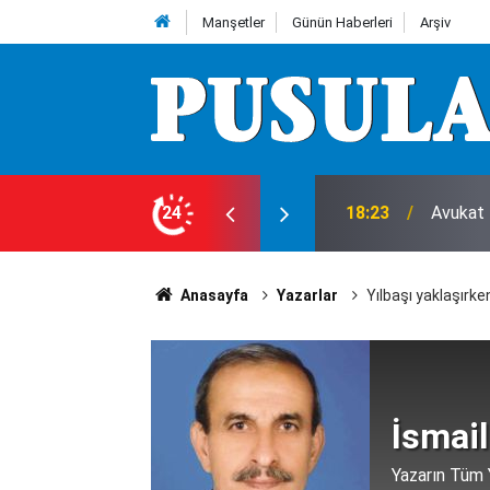
Manşetler
Günün Haberleri
Arşiv
 ziyaret
24
17:52
Feci ka
Anasayfa
Yazarlar
Yılbaşı yaklaşırken
İsmail
Yazarın Tüm Y