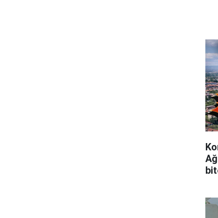
Ko
Ağ
bi