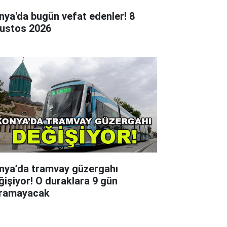
nya'da bugün vefat edenler! 8
ustos 2026
nya’da tramvay güzergahı
ğişiyor! O duraklara 9 gün
ramayacak