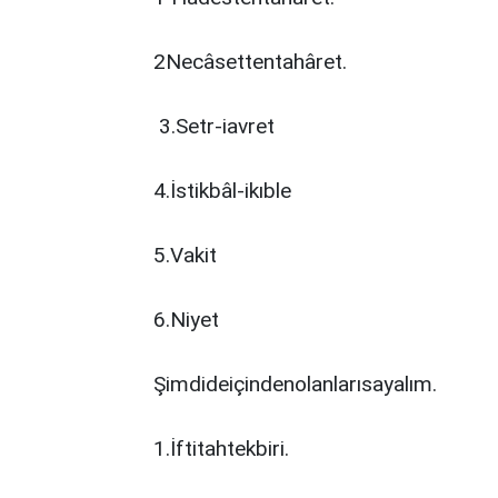
2Necâsettentahâret.
3.Setr-iavret
4.İstikbâl-ikıble
5.Vakit
6.Niyet
Şimdideiçindenolanlarısayalım.
1.İftitahtekbiri.