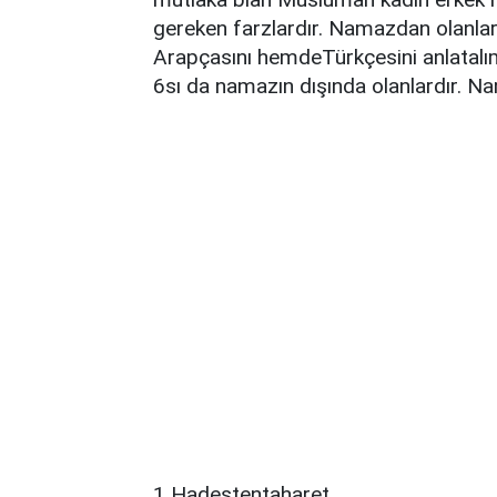
gereken farzlardır. Namazdan olanları
Arapçasını hemdeTürkçesini anlatalı
6sı da namazın dışında olanlardır. Na
1 Hadestentaharet.