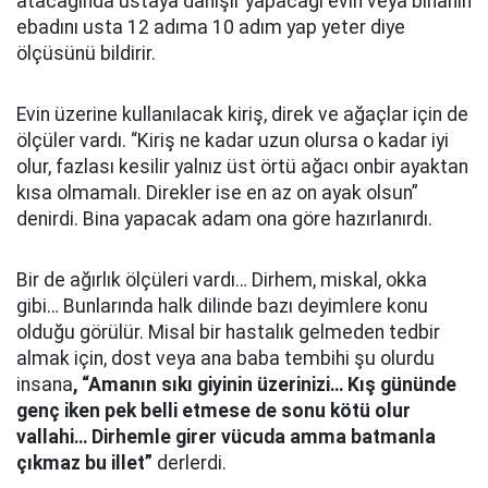
atacağında ustaya danışır yapacağı evin veya binanın
ebadını usta 12 adıma 10 adım yap yeter diye
ölçüsünü bildirir.
Evin üzerine kullanılacak kiriş, direk ve ağaçlar için de
ölçüler vardı. “Kiriş ne kadar uzun olursa o kadar iyi
olur, fazlası kesilir yalnız üst örtü ağacı onbir ayaktan
kısa olmamalı. Direkler ise en az on ayak olsun”
denirdi. Bina yapacak adam ona göre hazırlanırdı.
Bir de ağırlık ölçüleri vardı… Dirhem, miskal, okka
gibi… Bunlarında halk dilinde bazı deyimlere konu
olduğu görülür. Misal bir hastalık gelmeden tedbir
almak için, dost veya ana baba tembihi şu olurdu
insana
, “Amanın sıkı giyinin üzerinizi… Kış gününde
genç iken pek belli etmese de sonu kötü olur
vallahi… Dirhemle girer vücuda amma batmanla
çıkmaz bu illet”
derlerdi.