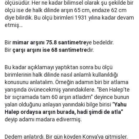
ölçüsüdür. Her ne kadar bilimsel olarak şu şekilde bir
ölçü ise de halk dilinde arşın 65 cm, endaze 62 cm
diye bilirdik. Bu ölçü birimleri 1931 yılına kadar devam
etmiş…
Bir
mimar arşını 75.8 santimetre
ye bedeldir.
Bir
çarşı arşını ise 68 santimetre
dir.
Bu kadar açıklamayı yaptıktan sonra bu ölçü
birimlerinin halk dilinde nasıl anlamlı kullanıldığı
konusunu anlatalım. Örneğin adamın biri bir atlama
yarışında övünecekmiş yanındakilere. “Ben Halep’te
bir sıçramada tam 60 arşın atladım” deyince bunun
yalan olduğunu anlayan yanındaki bilge birisi “
Yahu
Halep ordaysa arşın burada, hadi şimdi de atla”
deyip adamı madara edivermiş.
Dedem anlatırdı. Bir gün köyden Konya’ya gitmişler.