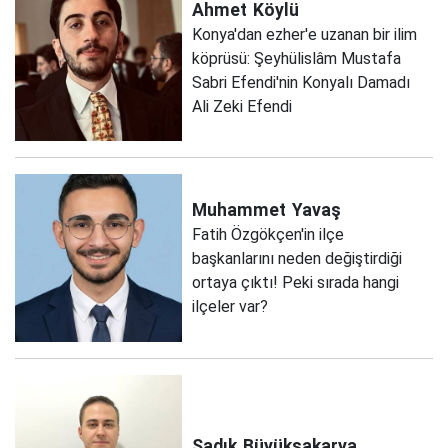
Ahmet
Köylü
Konya'dan ezher'e uzanan bir ilim
köprüsü: Şeyhülislâm Mustafa
Sabri Efendi'nin Konyalı Damadı
Ali Zeki Efendi
Muhammet
Yavaş
Fatih Özgökçen'in ilçe
başkanlarını neden değiştirdiği
ortaya çıktı! Peki sırada hangi
ilçeler var?
Sadık
Büyüksakarya