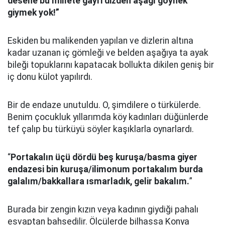
desene bu millete gayri dizden aşağı göynek
giymek yok!”
Eskiden bu malikenden yapılan ve dizlerin altına
kadar uzanan iç gömleği ve belden aşağıya ta ayak
bileği topuklarını kapatacak bollukta dikilen geniş bir
iç donu külot yapılırdı.
Bir de endaze unutuldu. O, şimdilere o türkülerde.
Benim çocukluk yıllarımda köy kadınları düğünlerde
tef çalıp bu türküyü söyler kaşıklarla oynarlardı.
“
Portakalın üçü dördü beş kuruşa/basma giyer
endazesi bin kuruşa/ilimonum portakalım burda
galalım/bakkallara ısmarladık, gelir bakalım.
”
Burada bir zengin kızın veya kadının giydiği pahalı
esvaptan bahsedilir. Ölçülerde bilhassa Konya