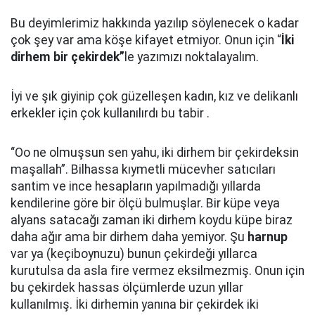
Bu deyimlerimiz hakkında yazılıp söylenecek o kadar
çok şey var ama köşe kifayet etmiyor. Onun için “
İki
dirhem bir çekirdek”
le yazımızı noktalayalım.
İyi ve şık giyinip çok güzelleşen kadın, kız ve delikanlı
erkekler için çok kullanılırdı bu tabir .
“Oo ne olmuşsun sen yahu, iki dirhem bir çekirdeksin
maşallah”. Bilhassa kıymetli mücevher satıcıları
santim ve ince hesapların yapılmadığı yıllarda
kendilerine göre bir ölçü bulmuşlar. Bir küpe veya
alyans satacağı zaman iki dirhem koydu küpe biraz
daha ağır ama bir dirhem daha yemiyor. Şu
harnup
var ya (keçiboynuzu) bunun çekirdeği yıllarca
kurutulsa da asla fire vermez eksilmezmiş. Onun için
bu çekirdek hassas ölçümlerde uzun yıllar
kullanılmış. İki dirhemin yanına bir çekirdek iki