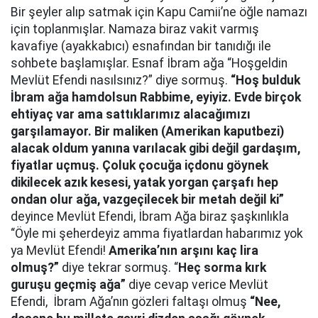
Bir şeyler alıp satmak için Kapu Camii’ne öğle namazı
için toplanmışlar. Namaza biraz vakit varmış
kavafiye (ayakkabıcı) esnafından bir tanıdığı ile
sohbete başlamışlar. Esnaf İbram ağa “Hoşgeldin
Mevlüt Efendi nasılsınız?” diye sormuş.
“Hoş bulduk
İbram ağa hamdolsun Rabbime, eyiyiz. Evde birçok
ehtiyaç var ama sattıklarımız alacağımızı
garşılamayor. Bir maliken (Amerikan kaputbezi)
alacak oldum yanına varılacak gibi değil gardaşım,
fiyatlar uçmuş. Çoluk çocuğa içdonu göynek
dikilecek azık kesesi, yatak yorgan çarşafı hep
ondan olur ağa, vazgeçilecek bir metah değil ki”
deyince Mevlüt Efendi, İbram Ağa biraz şaşkınlıkla
“Öyle mi şeherdeyiz amma fiyatlardan habarımız yok
ya Mevlüt Efendi!
Amerika’nın arşını kaç lira
olmuş?”
diye tekrar sormuş. “
Heç sorma kırk
guruşu geçmiş ağa”
diye cevap verice Mevlüt
Efendi, İbram Ağa’nın gözleri faltaşı olmuş
“Nee,