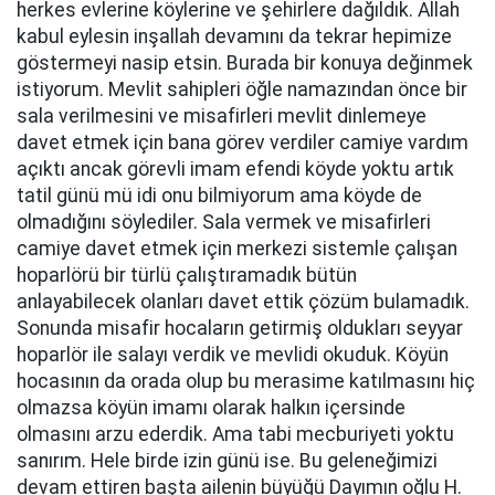
herkes evlerine köylerine ve şehirlere dağıldık. Allah
kabul eylesin inşallah devamını da tekrar hepimize
göstermeyi nasip etsin. Burada bir konuya değinmek
istiyorum. Mevlit sahipleri öğle namazından önce bir
sala verilmesini ve misafirleri mevlit dinlemeye
davet etmek için bana görev verdiler camiye vardım
açıktı ancak görevli imam efendi köyde yoktu artık
tatil günü mü idi onu bilmiyorum ama köyde de
olmadığını söylediler. Sala vermek ve misafirleri
camiye davet etmek için merkezi sistemle çalışan
hoparlörü bir türlü çalıştıramadık bütün
anlayabilecek olanları davet ettik çözüm bulamadık.
Sonunda misafir hocaların getirmiş oldukları seyyar
hoparlör ile salayı verdik ve mevlidi okuduk. Köyün
hocasının da orada olup bu merasime katılmasını hiç
olmazsa köyün imamı olarak halkın içersinde
olmasını arzu ederdik. Ama tabi mecburiyeti yoktu
sanırım. Hele birde izin günü ise. Bu geleneğimizi
devam ettiren başta ailenin büyüğü Dayımın oğlu H.