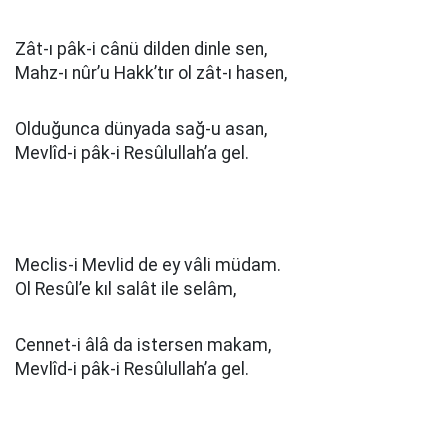
Zât-ı pâk-i cânü dilden dinle sen,
Mahz-ı nûr’u Hakk’tır ol zât-ı hasen,
Olduğunca dünyada sağ-u asan,
Mevlîd-i pâk-i Resûlullah’a gel.
Meclis-i Mevlid de ey vâli müdam.
Ol Resûl’e kıl salât ile selâm,
Cennet-i âlâ da istersen makam,
Mevlîd-i pâk-i Resûlullah’a gel.