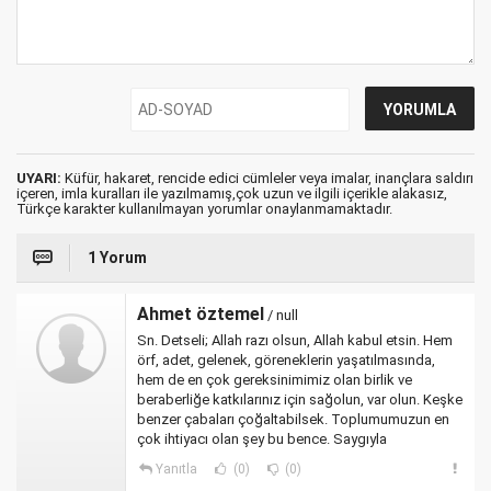
UYARI:
Küfür, hakaret, rencide edici cümleler veya imalar, inançlara saldırı
içeren, imla kuralları ile yazılmamış,çok uzun ve ilgili içerikle alakasız,
Türkçe karakter kullanılmayan yorumlar onaylanmamaktadır.
1 Yorum
Ahmet öztemel
/ null
Sn. Detseli; Allah razı olsun, Allah kabul etsin. Hem
örf, adet, gelenek, göreneklerin yaşatılmasında,
hem de en çok gereksinimimiz olan birlik ve
beraberliğe katkılarınız için sağolun, var olun. Keşke
benzer çabaları çoğaltabilsek. Toplumumuzun en
çok ihtiyacı olan şey bu bence. Saygıyla
Yanıtla
(0)
(0)