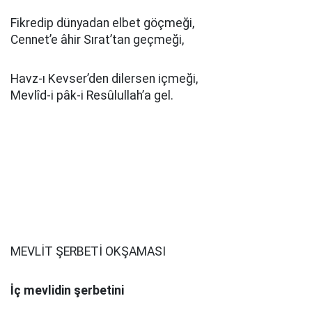
Fikredip dünyadan elbet göçmeği,
Cennet’e âhir Sırat’tan geçmeği,
Havz-ı Kevser’den dilersen içmeği,
Mevlîd-i pâk-i Resûlullah’a gel.
MEVLİT ŞERBETİ OKŞAMASI
İç mevlidin şerbetini