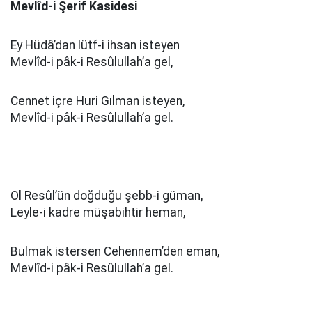
Mevlîd-i Şerif Kasidesi
Ey Hüdâ’dan lütf-i ihsan isteyen
Mevlîd-i pâk-i Resûlullah’a gel,
Cennet içre Huri Gılman isteyen,
Mevlîd-i pâk-i Resûlullah’a gel.
Ol Resûl’ün doğduğu şebb-i güman,
Leyle-i kadre müşabihtir heman,
Bulmak istersen Cehennem’den eman,
Mevlîd-i pâk-i Resûlullah’a gel.