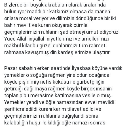
Bizlerde bir büyük akrabaları olarak aralarında
bulunuyor maddi bir katkımız olmasa da manen
onlara moral veriyor ve dilimizin döndüğünce bir iki
bahir mevlit ve kuran okuyarak cümle
geçmişlerimizin ruhlarını şad etmeyi umut ediyoruz.
Yüce Allah inşallah niyetlerimizi ve amellerimizi
makbul kılar bu güzel dualarımızı tüm rahmeti
rahmana kavuşmuş din kardeşlerimize ulaştırır.
Pazar sabahın erken saatinde İlyasbaa köyüne vardık
yemekler o soğuğa rağmen yine odun ocağında
köyde pişirilmiş nefis kokusu ile gurbetçiliğin
getirdiği dağılmaya rağmen köyde birçok insanın
toplanıp bu merasime katılmasına vesile olmuş.
Yemekler yendi ve öğle namazından evvel mevlidi
şerif icra edildi kuranı kerim tilavet edildi ve
geçmişlerimizin ruhlarına bağışlandı sonra
kalabalığın huşu ile kıldığı öğle namazı sonrası