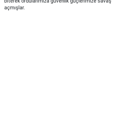
biterek ordularımıza güvenlik güçlerimize savaş
açmışlar.