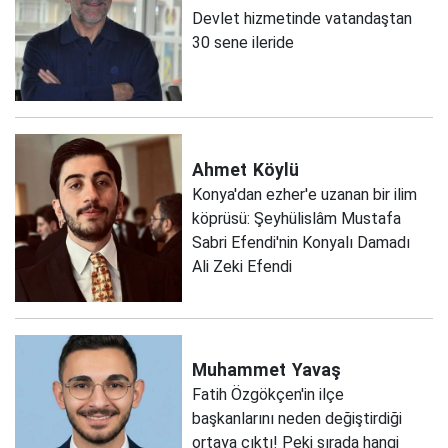
Devlet hizmetinde vatandaştan
30 sene ileride
Ahmet
Köylü
Konya'dan ezher'e uzanan bir ilim
köprüsü: Şeyhülislâm Mustafa
Sabri Efendi'nin Konyalı Damadı
Ali Zeki Efendi
Muhammet
Yavaş
Fatih Özgökçen'in ilçe
başkanlarını neden değiştirdiği
ortaya çıktı! Peki sırada hangi