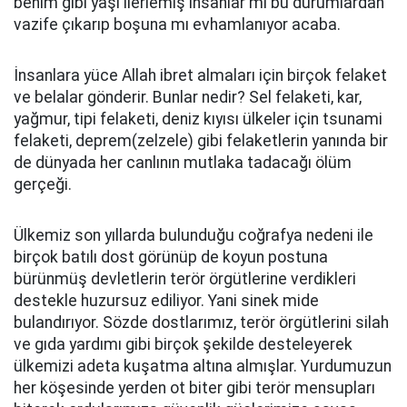
benim gibi yaşı ilerlemiş insanlar mı bu durumlardan
vazife çıkarıp boşuna mı evhamlanıyor acaba.
İnsanlara yüce Allah ibret almaları için birçok felaket
ve belalar gönderir. Bunlar nedir? Sel felaketi, kar,
yağmur, tipi felaketi, deniz kıyısı ülkeler için tsunami
felaketi, deprem(zelzele) gibi felaketlerin yanında bir
de dünyada her canlının mutlaka tadacağı ölüm
gerçeği.
Ülkemiz son yıllarda bulunduğu coğrafya nedeni ile
birçok batılı dost görünüp de koyun postuna
bürünmüş devletlerin terör örgütlerine verdikleri
destekle huzursuz ediliyor. Yani sinek mide
bulandırıyor. Sözde dostlarımız, terör örgütlerini silah
ve gıda yardımı gibi birçok şekilde desteleyerek
ülkemizi adeta kuşatma altına almışlar. Yurdumuzun
her köşesinde yerden ot biter gibi terör mensupları