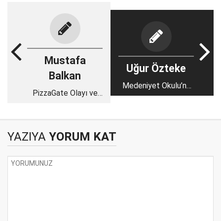
Mustafa
Uğur Özteke
Balkan
Medeniyet Okulu’nu
PizzaGate Olayı ve
kaç kişi biliyor?
Cinsel İstismar
YAZIYA
YORUM KAT