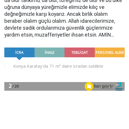
da olur tankımız da olur, tüfeğimiz de olur ve bu ülke
uğruna dünyaya yüreğimizle elimizde kılıç ve
değneğimizle karşı koyarız. Ancak birlik olalım
beraber olalım güçlü olalım. Allah idarecilerimize,
devlete sadık ordularımıza güvenlik güçlerimize
yardım etsin, muzafferiyetler ihsan etsin. AMİN…