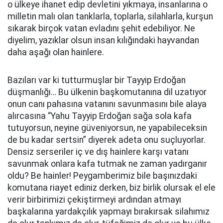
o ülkeye ihanet edip devletini yıkmaya, insanlarına o
milletin malı olan tanklarla, toplarla, silahlarla, kurşun
sıkarak birçok vatan evladını şehit edebiliyor. Ne
diyelim, yazıklar olsun insan kılığındaki hayvandan
daha aşağı olan hainlere.
Bazıları var ki tutturmuşlar bir Tayyip Erdoğan
düşmanlığı… Bu ülkenin başkomutanına dil uzatıyor
onun canı pahasına vatanını savunmasını bile alaya
alırcasına “Yahu Tayyip Erdoğan sağa sola kafa
tutuyorsun, neyine güveniyorsun, ne yapabileceksin
de bu kadar sertsin” diyerek adeta onu suçluyorlar.
Densiz serseriler iç ve dış hainlere karşı vatanı
savunmak onlara kafa tutmak ne zaman yadırganır
oldu? Be hainler! Peygamberimiz bile başınızdaki
komutana riayet ediniz derken, biz birlik olursak el ele
verir birbirimizi çekiştirmeyi ardından atmayı
başkalarına yardakçılık yapmayı bırakırsak silahımız