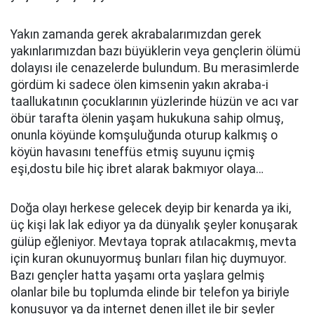
Yakın zamanda gerek akrabalarımızdan gerek
yakınlarımızdan bazı büyüklerin veya gençlerin ölümü
dolayısı ile cenazelerde bulundum. Bu merasimlerde
gördüm ki sadece ölen kimsenin yakın akraba-i
taallukatının çocuklarının yüzlerinde hüzün ve acı var
öbür tarafta ölenin yaşam hukukuna sahip olmuş,
onunla köyünde komşuluğunda oturup kalkmış o
köyün havasını teneffüs etmiş suyunu içmiş
eşi,dostu bile hiç ibret alarak bakmıyor olaya…
Doğa olayı herkese gelecek deyip bir kenarda ya iki,
üç kişi lak lak ediyor ya da dünyalık şeyler konuşarak
gülüp eğleniyor. Mevtaya toprak atılacakmış, mevta
için kuran okunuyormuş bunları filan hiç duymuyor.
Bazı gençler hatta yaşamı orta yaşlara gelmiş
olanlar bile bu toplumda elinde bir telefon ya biriyle
konuşuyor ya da internet denen illet ile bir şeyler