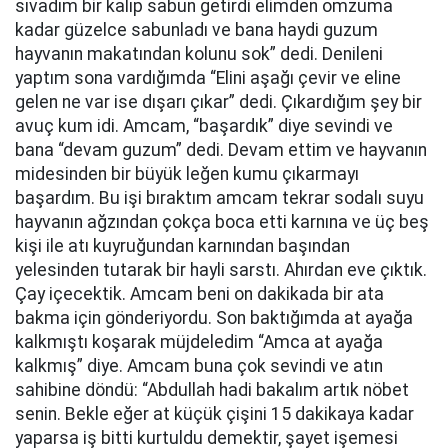
sıvadım bir kalıp sabun getirdi elimden omzuma
kadar güzelce sabunladı ve bana haydi guzum
hayvanın makatından kolunu sok” dedi. Denileni
yaptım sona vardığımda “Elini aşağı çevir ve eline
gelen ne var ise dışarı çıkar” dedi. Çıkardığım şey bir
avuç kum idi. Amcam, “başardık” diye sevindi ve
bana “devam guzum” dedi. Devam ettim ve hayvanın
midesinden bir büyük leğen kumu çıkarmayı
başardım. Bu işi bıraktım amcam tekrar sodalı suyu
hayvanın ağzından çokça boca etti karnına ve üç beş
kişi ile atı kuyruğundan karnından başından
yelesinden tutarak bir hayli sarstı. Ahırdan eve çıktık.
Çay içecektik. Amcam beni on dakikada bir ata
bakma için gönderiyordu. Son baktığımda at ayağa
kalkmıştı koşarak müjdeledim “Amca at ayağa
kalkmış” diye. Amcam buna çok sevindi ve atın
sahibine döndü: “Abdullah hadi bakalım artık nöbet
senin. Bekle eğer at küçük çişini 15 dakikaya kadar
yaparsa iş bitti kurtuldu demektir, şayet işemesi