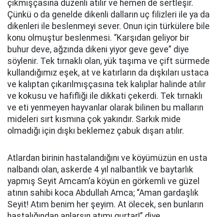
çıkmışçasına düzenli atılır ve hemen de sertleşir.
Çünkü o da genelde dikenli dalların uç filizleri ile ya da
dikenleri ile beslenmeyi sever. Onun için türkülere bile
konu olmuştur beslenmesi. “Karşıdan geliyor bir
buhur deve, ağzında dikeni yiyor geve geve” diye
söylenir. Tek tırnaklı olan, yük taşıma ve çift sürmede
kullandığımız eşek, at ve katırların da dışkıları ustaca
ve kalıptan çıkarılmışçasına tek kalıplar halinde atılır
ve kokusu ve hafifliği ile dikkati çekerdi. Tek tırnaklı
ve eti yenmeyen hayvanlar olarak bilinen bu malların
mideleri sırt kısmına çok yakındır. Sarkık mide
olmadığı için dışkı beklemez çabuk dışarı atılır.
Atlardan birinin hastalandığını ve köyümüzün en usta
nalbandı olan, askerde 4 yıl nalbantlık ve baytarlık
yapmış Seyit Amcam’a köyün en görkemli ve güzel
atının sahibi koca Abdullah Amca; “Aman gardaşlık
Seyit! Atım benim her şeyim. At ölecek, sen bunların
hastalığından anlarsın atımı gurtar!” diye