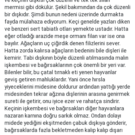
ve keçinin dışkısı çok düzenli ve tek tek silah
mermisi gibi dökülür. Şekil bakımından da çok düzenli
bir dışkıdır. Şimdi bunun nedeni üzerinde durmakta
fayda mülahaza ediyorum. Keçi genelde yazları diken
ve benzeri sert tabiatlı otları yemekte ustadır. Hatta
eğer otladığı arazide meşe ormanı filan var ise ona
bayılır. Ağaçların uç çiğirdik denen filizlerini sever.
Hatta zorda kalırsa ağaçların bedenini bile dişleri ile
kemirir. Tabi dışkının böyle düzenli atılmasında malın
işkembesi ve bağırsaklarının çok önemli bir yeri var.
Bilenler bilir, bu çatal tırnaklı eti yenen hayvanlar
geviş getiren mahluklardır. Yani önce hırsla
yiyeceklerini midesine doldurur ardından yattığı yerde
midesinden tekrar ağzına dişlerinin arasına genirmek
sureti ile getirir, onu iyice ezer ve rahatça sindirir.
Keçinin işkembesi ve bağırsakları diğer hayvanlara
nazaran karnına doğru sarkık olmaz. Ondan dolayı
midede yediğini ekşitmeden çabuk dışkıya gönderir,
bağırsaklarda fazla bekletmeden kalıp kalıp dışarı