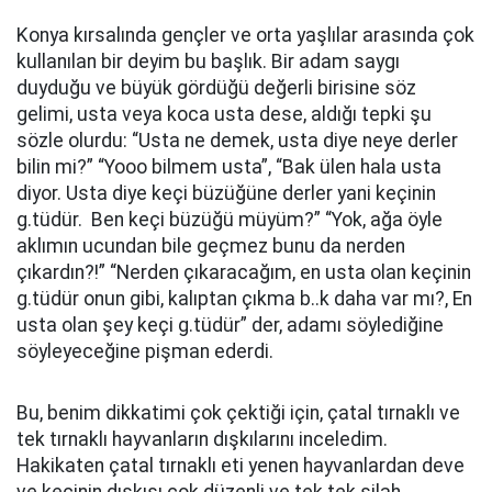
Konya kırsalında gençler ve orta yaşlılar arasında çok
kullanılan bir deyim bu başlık. Bir adam saygı
duyduğu ve büyük gördüğü değerli birisine söz
gelimi, usta veya koca usta dese, aldığı tepki şu
sözle olurdu: “Usta ne demek, usta diye neye derler
bilin mi?” “Yooo bilmem usta”, “Bak ülen hala usta
diyor. Usta diye keçi büzüğüne derler yani keçinin
g.tüdür. Ben keçi büzüğü müyüm?” “Yok, ağa öyle
aklımın ucundan bile geçmez bunu da nerden
çıkardın?!” “Nerden çıkaracağım, en usta olan keçinin
g.tüdür onun gibi, kalıptan çıkma b..k daha var mı?, En
usta olan şey keçi g.tüdür” der, adamı söylediğine
söyleyeceğine pişman ederdi.
Bu, benim dikkatimi çok çektiği için, çatal tırnaklı ve
tek tırnaklı hayvanların dışkılarını inceledim.
Hakikaten çatal tırnaklı eti yenen hayvanlardan deve