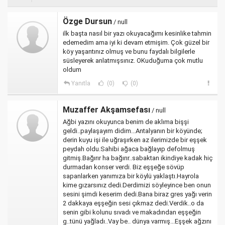
Özge Dursun
/ null
ilk başta nasıl bir yazı okuyacağımı kesinlike tahmin
edemedim ama iyi ki devam etmişim. Çok güzel bir
köy yaşantınız olmuş ve bunu faydalı bilgilerle
süsleyerek anlatmışsınız. OKuduğuma çok mutlu
oldum
Yanıtla
(0)
(0)
Muzaffer Akşamsefası
/ null
Ağbi yazını okuyunca benim de aklıma bişşi
geldi..paylaşayım didim...Antalyanın bir köyünde;
derin kuyu işi ile uğraşırken az ilerimizde bir eşşek
peydah oldu.Sahibi ağaca bağlayıp defolmuş
gitmiş.Bağırır ha bağırır..sabaktan ikindiye kadak hiç
durmadan konser verdi. Biz eşşeğe sövüp
sapanlarken yanımıza bir köylü yaklaştı.Hayrola
kime gızarsınız dedi.Derdimizi söyleyince ben onun
sesini şimdi keserim dedi.Bana biraz gres yağı verin
2 dakkaya eşşeğin sesi çıkmaz dedi.Verdik..o da
senin gibi kolunu sıvadı ve makadından eşşeğin
g..tünü yağladı..Vay be.. dünya varmış...Eşşek ağzını