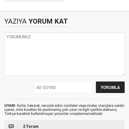
Külliyesi ve İmareti
İÇİN NE DEMİŞ?
(Taş Medrese)
YAZIYA
YORUM KAT
UYARI:
Küfür, hakaret, rencide edici cümleler veya imalar, inançlara saldırı
içeren, imla kuralları ile yazılmamış,çok uzun ve ilgili içerikle alakasız,
Türkçe karakter kullanılmayan yorumlar onaylanmamaktadır.
2 Yorum