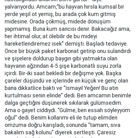
yalvarıyordu. Amcam;“bu hayvan hırsla kumsal bir
yerde yeşil ot yemiş, bu arada çok kum gitmiş
midesine. Orada çökmüş, midede dönüşüm
yapmamış. Buna kum sancısı denir. Bakacağız ama,
her ihtimal olur, at ölebilir de bu mideyi
hareketlendiremez isek” demişti. Başladı tedaviye.
Önce bir büyük paket karbonat getirip onu sulandırdı
ve şişelere doldurup baygın gibi yatmakta olan
hayvanın ağzından 4-5 şişe karbonatlı suyu zorla
içirdi. Bir-iki saat bekledi bir değişme yok. Başka
çareler düşündü ve içlerinde en küçük ve genç olan
bana dikkatlice baktı ve “Ismayıl Yeğen! Bu atın
kurtulması senin elinde” dedi. Ben amcamın benimle
dalga geçtiğini düşünerek sıkılarak gülümsedim.
Ama o gayet ciddiydi. “Gülme, ben essah söyleyyom
oğul” dedi. Benim kollarımı eli ile tutup elimden
omzuma doğru karışladı, sonunda “tamam, sıva
bakalım sağ kolunu” diyerek sertleşti. Çaresiz