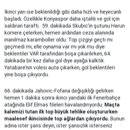
İkinci yarı ise beklenildiği gibi daha hızlı ve heyecanlı
başladı. Özellikle Konyaspor daha iştahlı ve gol için
saldıran taraftı. 59. dakikada Skubic’in şutunu Harun
kornere çelerken, hemen ardından ceza alanında
inanılmaz karamboller oldu. Top çizgiyi geçti mi
geçmedi mi, elle oynama var mı yok mu diye
beklentiler VAR tarafından boşa çıkarılırken, 64.
dakikada bir kez daha gol diye ayağa kalktık.
Yatabare’nin volesi auta çıkarken, gol beklentileri
yine boşa çıkıyordu.
66. dakikada Jahovic-Fofana değişikliği gelirken
hemen 1 dakika sonra ikinci yarıdaki ilk Fenerbahçe
atağında Elif Elmas fileleri havalandırıyordu.
Maçta
kalemizi tutan ilk top büyük tehlike oluştururken
maalesef ikincisinde top ağlardan çıkıyordu.
Bunun
adına ister şans deyin, ister şansızlık isterseniz