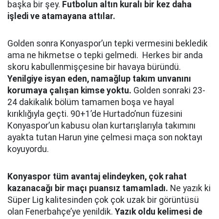
başka bir şey.
Futbolun altın kuralı bir kez daha
işledi ve atamayana attılar.
Golden sonra Konyaspor’un tepki vermesini bekledik
ama ne hikmetse o tepki gelmedi. Herkes bir anda
skoru kabullenmişçesine bir havaya büründü.
Yenilgiye isyan eden, namağlup takım unvanını
korumaya çalışan kimse yoktu.
Golden sonraki 23-
24 dakikalık bölüm tamamen boşa ve hayal
kırıklığıyla geçti. 90+1’de Hurtado’nun füzesini
Konyaspor’un kabusu olan kurtarışlarıyla takımını
ayakta tutan Harun yine çelmesi maça son noktayı
koyuyordu.
Konyaspor tüm avantaj elindeyken, çok rahat
kazanacağı bir maçı puansız tamamladı.
Ne yazık ki
Süper Lig kalitesinden çok çok uzak bir görüntüsü
olan Fenerbahçe’ye yenildik.
Yazık oldu kelimesi de