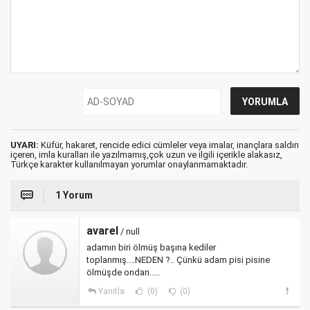
UYARI:
Küfür, hakaret, rencide edici cümleler veya imalar, inançlara saldırı
içeren, imla kuralları ile yazılmamış,çok uzun ve ilgili içerikle alakasız,
Türkçe karakter kullanılmayan yorumlar onaylanmamaktadır.
1 Yorum
avarel
/ null
adamın biri ölmüş başına kediler
toplanmış....NEDEN ?.. Çünkü adam pisi pisine
ölmüşde ondan.....
Yanıtla
(0)
(0)