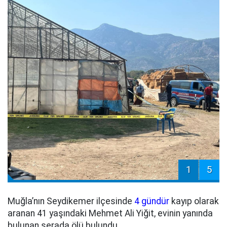
1
5
Muğla’nın Seydikemer ilçesinde
4 gündür
kayıp olarak
aranan 41 yaşındaki Mehmet Ali Yiğit, evinin yanında
bulunan serada ölü bulundu.