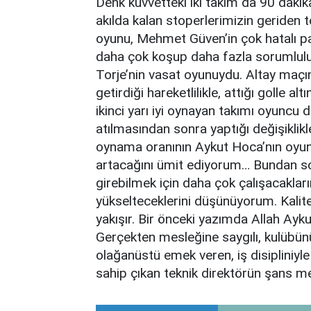
Denk kuvvetteki iki takım da 90 daki
akılda kalan stoperlerimizin geriden 
oyunu, Mehmet Güven’in çok hatalı p
daha çok koşup daha fazla sorumlulu
Torje’nin vasat oyunuydu. Altay maçın
getirdiği hareketlilikle, attığı golle 
ikinci yarı iyi oynayan takımı oyuncu 
atılmasından sonra yaptığı değişikli
oynama oranının Aykut Hoca’nın oyun 
artacağını ümit ediyorum… Bundan so
girebilmek için daha çok çalışacaklar
yükselteceklerini düşünüyorum. Kalitel
yakışır. Bir önceki yazımda Allah Ayk
Gerçekten mesleğine saygılı, kulübünü
olağanüstü emek veren, iş disipliniyle
sahip çıkan teknik direktörün şans me