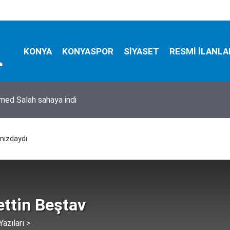
KONYA
KONYASPOR
SİYASET
RESMİ İLANLA
ed Salah sahaya indi
mızdaydı
ttin Beştav
azıları >