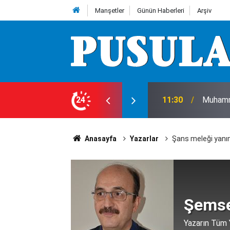
Manşetler
Günün Haberleri
Arşiv
ra kadem bastı! Ne ölüm kaydı var ne hastane
24
11:30
Muhamm
Anasayfa
Yazarlar
Şans meleği yanı
Şemse
Yazarın Tüm Y