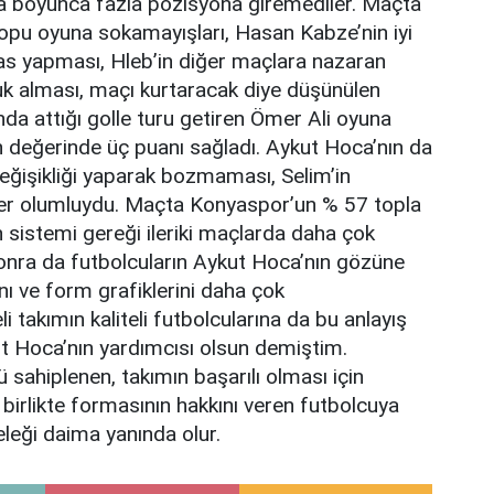
ka boyunca fazla pozisyona giremediler. Maçta
topu oyuna sokamayışları, Hasan Kabze’nin iyi
as yapması, Hleb’in diğer maçlara nazaran
k alması, maçı kurtaracak diye düşünülen
da attığı golle turu getiren Ömer Ali oyuna
altın değerinde üç puanı sağladı. Aykut Hoca’nın da
değişikliği yaparak bozmaması, Selim’in
kler olumluydu. Maçta Konyaspor’un % 57 topla
sistemi gereği ileriki maçlarda daha çok
nra da futbolcuların Aykut Hoca’nın gözüne
ını ve form grafiklerini daha çok
i takımın kaliteli futbolcularına da bu anlayış
ut Hoca’nın yardımcısı olsun demiştim.
 sahiplenen, takımın başarılı olması için
 birlikte formasının hakkını veren futbolcuya
leği daima yanında olur.