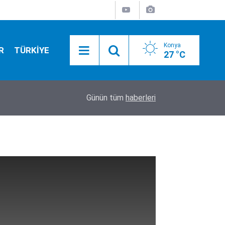
Konya
R
TÜRKİYE
27 °C
11:24
Beşiktaş Çekya'da avantajı kaptı
Günün tüm
haberleri