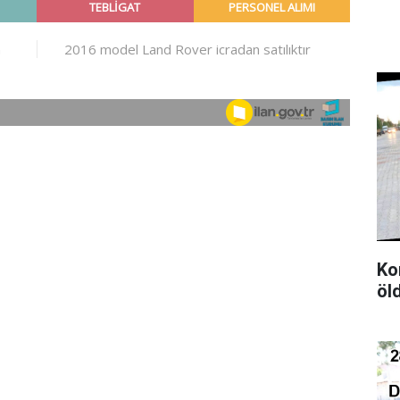
Ko
öl