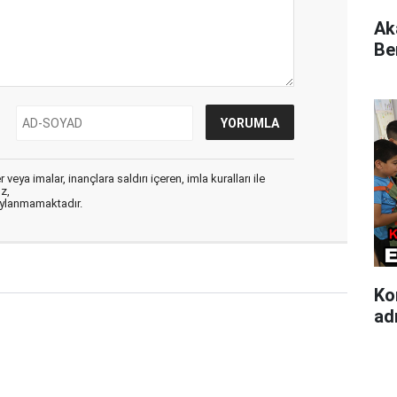
Ak
Be
veya imalar, inançlara saldırı içeren, imla kuralları ile
ız,
aylanmamaktadır.
Ko
ad