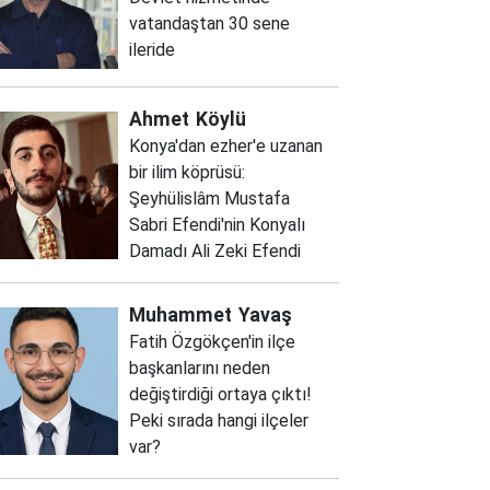
vatandaştan 30 sene
ileride
Ahmet
Köylü
Konya'dan ezher'e uzanan
bir ilim köprüsü:
Şeyhülislâm Mustafa
Sabri Efendi'nin Konyalı
Damadı Ali Zeki Efendi
Muhammet
Yavaş
Fatih Özgökçen'in ilçe
başkanlarını neden
değiştirdiği ortaya çıktı!
Peki sırada hangi ilçeler
var?