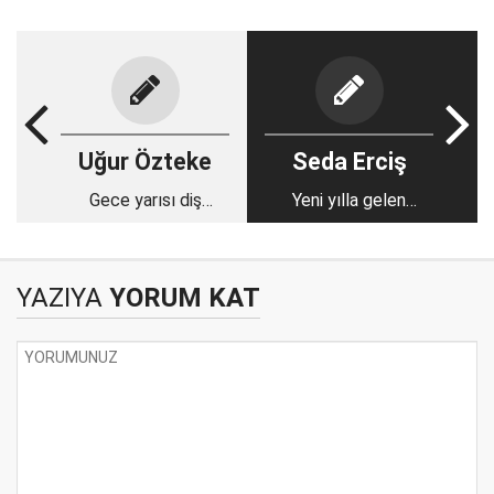
Uğur Özteke
Seda Erciş
Gece yarısı diş
Yeni yılla gelen
sağlığına gelinir mi?
galibiyet
YAZIYA
YORUM KAT