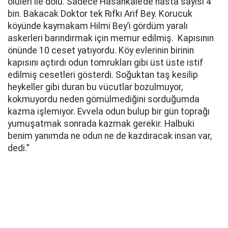
ölüleri ile dolu. Sadece Hasankale’de hasta sayısı 4
bin. Bakacak Doktor tek Rıfkı Arif Bey. Korucuk
köyünde kaymakam Hilmi Bey’i gördüm yaralı
askerleri barındırmak için memur edilmiş. Kapısının
önünde 10 ceset yatıyordu. Köy evlerinin birinin
kapısını açtırdı odun tomrukları gibi üst üste istif
edilmiş cesetleri gösterdi. Soğuktan taş kesilip
heykeller gibi duran bu vücutlar bozulmuyor,
kokmuyordu neden gömülmediğini sorduğumda
kazma işlemiyor. Evvela odun bulup bir gün toprağı
yumuşatmak sonrada kazmak gerekir. Halbuki
benim yanımda ne odun ne de kazdıracak insan var,
dedi.”