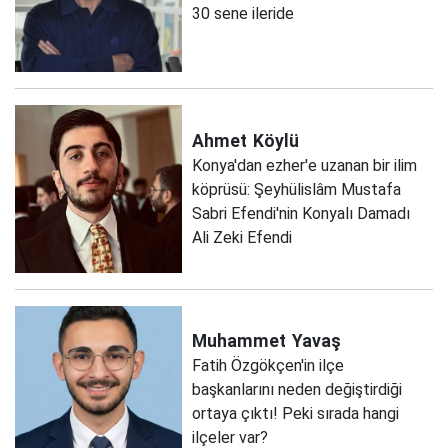
30 sene ileride
Ahmet
Köylü
Konya'dan ezher'e uzanan bir ilim
köprüsü: Şeyhülislâm Mustafa
Sabri Efendi'nin Konyalı Damadı
Ali Zeki Efendi
Muhammet
Yavaş
Fatih Özgökçen'in ilçe
başkanlarını neden değiştirdiği
ortaya çıktı! Peki sırada hangi
ilçeler var?