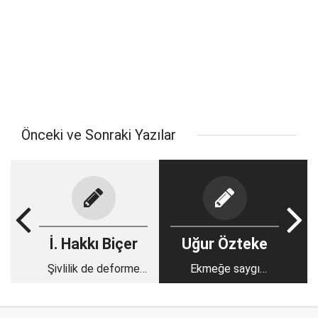
Önceki ve Sonraki Yazılar
İ. Hakkı Biçer
Uğur Özteke
Şivlilik de deforme
Ekmeğe saygı
olacak bir gün
gösterebilir miyiz?