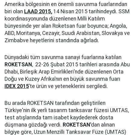
Amerika bölgesinin en önemli savunma fuarlarından
biri olan
LAAD 2015
,
14 Nisan 2015 tarihindeydi. SSM
koordinasyonunda düzenlenen Milli Katılım
bünyesinde yer alan Roketsan fuar boyunca; Angola,
ABD, Moritanya, Cezayir, Suudi Arabistan, Slovakya ve
Zimbabve heyetlerini standında ağırladı.
Dünyadaki tüm savunma sanayi fuarlarına katılan
ROKETSAN
, 22-26 Şubat 2015 tarihleri arasında Abu
Dhabi, Birleşik Arap Emirlikleri’nde düzenlenen Orta
Doğu ve Kuzey Afrika’nın en büyük savunma fuarı
IDEX 2015
’te ürün ve yeteneklerini sergiledi.
Bu arada ROKETSAN tarafından geliştirilen
Türkiye'nin ilk yerli tasarım tanksavar füzesi UMTAS,
test atışlarında tam isabet kaydederek dosta
düşmana gözdağı verdi.
ROKETSAN'
dan alınan
bilgiye göre, Uzun Menzilli Tanksavar Füze (UMTAS)