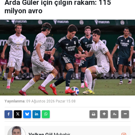
Arda Güler için çılgın rakam: 115
milyon avro
Yayınlanma:
09 Ağustos 2026 Pazar 15:08
Volkan Gül
Muhabir