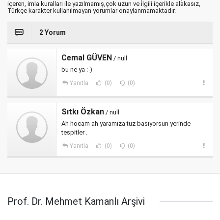
içeren, imla kuralları ile yazılmamış,çok uzun ve ilgili içerikle alakasız,
Türkçe karakter kullanılmayan yorumlar onaylanmamaktadır.
2 Yorum
Cemal GÜVEN
/ null
bu ne ya :-)
Yanıtla
(0)
(0)
Sıtkı Özkan
/ null
Ah hocam ah yaramıza tuz basıyorsun yerinde
tespitler .
Yanıtla
(0)
(0)
Prof. Dr. Mehmet Kamanlı Arşivi