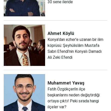
30 sene ileride
Ahmet
Köylü
Konya'dan ezher'e uzanan bir ilim
köprüsü: Şeyhülislâm Mustafa
Sabri Efendi'nin Konyalı Damadı
Ali Zeki Efendi
Muhammet
Yavaş
Fatih Özgökçen'in ilçe
başkanlarını neden değiştirdiği
ortaya çıktı! Peki sırada hangi
ilçeler var?