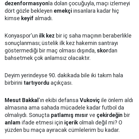
dezenformasyon
la dolan çocuğuyla, maçı izlemeyi
dört gözle bekleyen
emekçi
insanlara kadar hiç
kimse
keyif
almadı.
Konyaspor'un
ilk kez
bir iç saha maçının beraberlikle
sonuçlanması; üstelik ilk kez hakemin santrayı
göstermediği bir maç olması dışında,
skor
dan
bahsetmek çok anlamsız olacaktır.
Deyim yerindeyse 90. dakikada bile iki takım hala
birbirini
tartıyordu
açıkçası.
Mesut Bakkal
'ın ekibi defansa
Vukoviç
ile önlem aldı
almasına ama sahada mücadele kadar futbol da
olmalıydı. Sonuçta
patlamış mısır
ve
çekirdeğin
bir
anlam
ifade etmesi için
içerik
olmalı değil mi? O
yüzden bu maça ayıracak cümlelerim bu kadar.