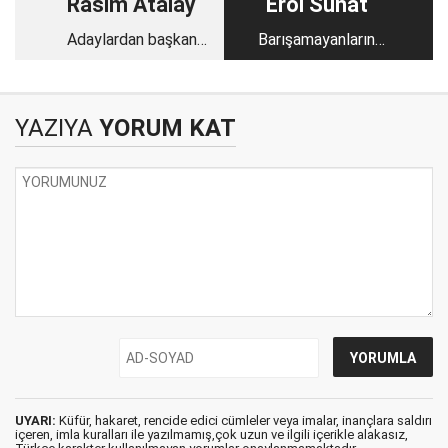
Rasim Atalay
Erol Sunat
Adaylardan başkan
Barışamayanların
beğenin!
hikayesi
YAZIYA
YORUM KAT
UYARI:
Küfür, hakaret, rencide edici cümleler veya imalar, inançlara saldırı
içeren, imla kuralları ile yazılmamış,çok uzun ve ilgili içerikle alakasız,