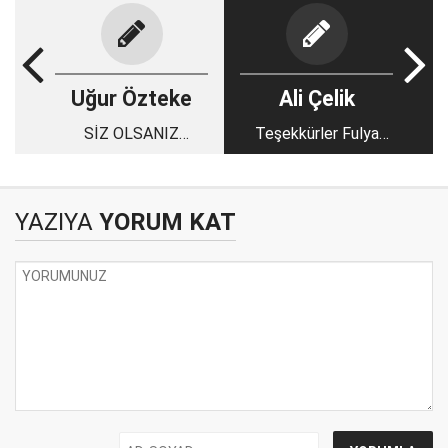
Uğur Özteke
Ali Çelik
SİZ OLSANIZ
Teşekkürler Fulya
KONYA’DAN KİMİ
Akkaya
BAKAN YAPARDINIZ?
YAZIYA
YORUM KAT