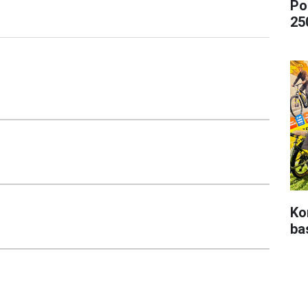
Po
250
Ko
ba