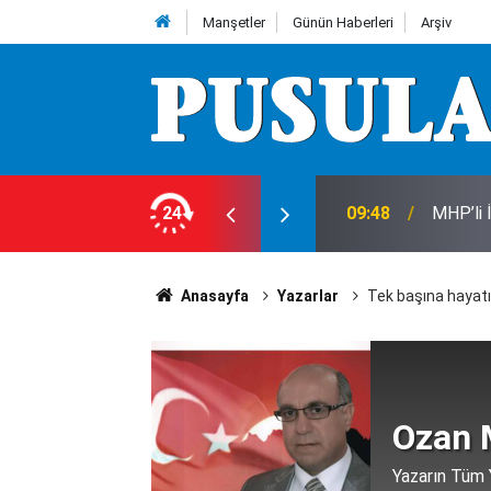
Manşetler
Günün Haberleri
Arşiv
dar oldu? İşte Konya’da güncel fiyatlar...
24
09:48
MHP’li 
Anasayfa
Yazarlar
Tek başına hayat
Ozan 
Yazarın Tüm Y