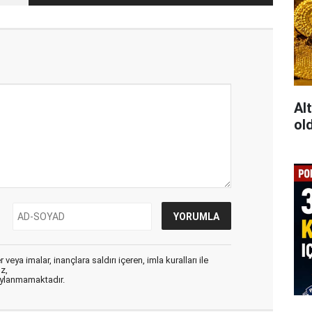
Al
ol
veya imalar, inançlara saldırı içeren, imla kuralları ile
ız,
aylanmamaktadır.