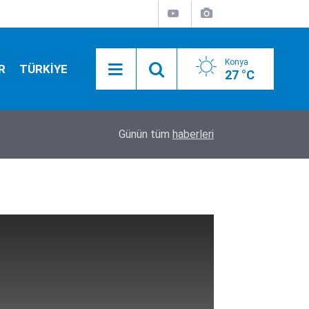
Konya
R
TÜRKİYE
27 °C
09:43
Polis olmak isteyenler dikkat! 3 bin 250 kişilik al
Günün tüm
haberleri