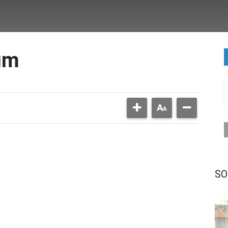
ım
SO