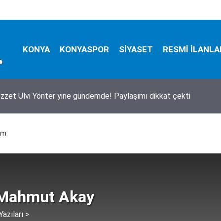
KONYA
KONYASPOR
SİYASET
RESMİ İLANLA
İzzet Ulvi Yönter yine gündemde! Paylaşımı dikkat çekti
ım
Mahmut Akay
azıları >