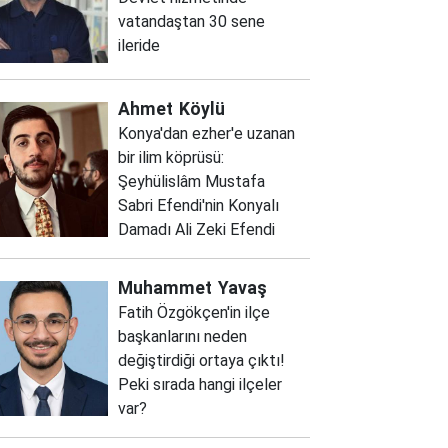
vatandaştan 30 sene
ileride
Ahmet
Köylü
Konya'dan ezher'e uzanan
bir ilim köprüsü:
Şeyhülislâm Mustafa
Sabri Efendi'nin Konyalı
Damadı Ali Zeki Efendi
Muhammet
Yavaş
Fatih Özgökçen'in ilçe
başkanlarını neden
değiştirdiği ortaya çıktı!
Peki sırada hangi ilçeler
var?