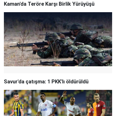
Kaman'da Teröre Karşı Birlik Yürüyüşü
Savur'da çatışma: 1 PKK'lı öldürüldü