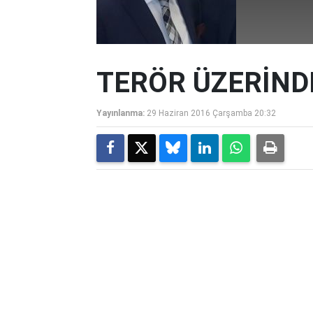
TERÖR ÜZERİND
Yayınlanma:
29 Haziran 2016 Çarşamba 20:32