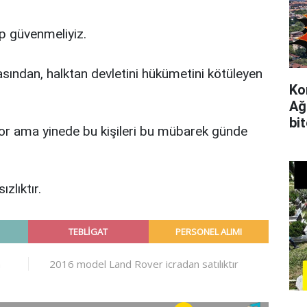
ıp güvenmeliyiz.
asından, halktan devletini hükümetini kötüleyen
Ko
Ağ
bi
or ama yinede bu kişileri bu mübarek günde
zlıktır.