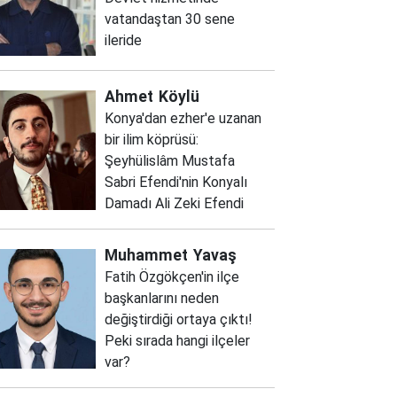
vatandaştan 30 sene
ileride
Ahmet
Köylü
Konya'dan ezher'e uzanan
bir ilim köprüsü:
Şeyhülislâm Mustafa
Sabri Efendi'nin Konyalı
Damadı Ali Zeki Efendi
Muhammet
Yavaş
Fatih Özgökçen'in ilçe
başkanlarını neden
değiştirdiği ortaya çıktı!
Peki sırada hangi ilçeler
var?