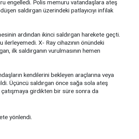
ru engelledi. Polis memuru vatandaşlara ateş
düşen saldırgan üzerindeki patlayıcıyı infilak
esinin ardından ikinci saldırgan harekete geçti.
ru ilerleyemedi. X- Ray cihazının önündeki
an, ilk saldırganın vurulmasının hemen
daşların kendilerini bekleyen araçlarına veya
rildi. Üçüncü saldırgan önce sağa sola ateş
e çatışmaya girdikten bir süre sonra da
te yönlendi.