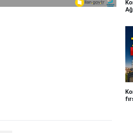
Ko
Ağ
Kon
fı