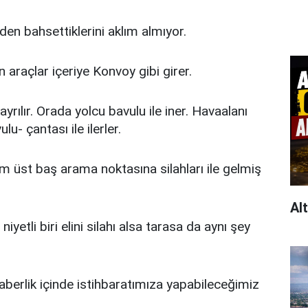
nden bahsettiklerini aklım almıyor.
n araçlar içeriye Konvoy gibi girer.
yrılır. Orada yolcu bavulu ile iner. Havaalanı
u- çantası ile ilerler.
m üst baş arama noktasına silahları ile gelmiş
Al
yetli biri elini silahı alsa tarasa da aynı şey
raberlik içinde istihbaratımıza yapabileceğimiz