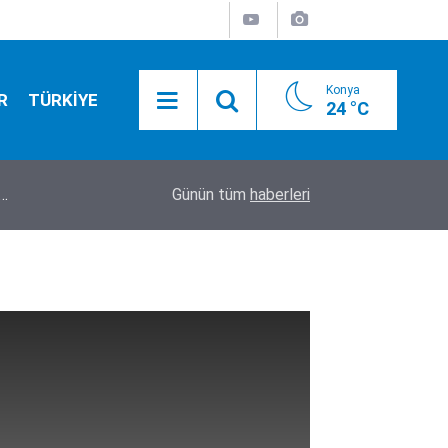
Konya
R
TÜRKİYE
24 °C
r…
17:43
Üsküdar Belediye Başkanvekili CHP’li Sibel Tan 
Günün tüm
haberleri