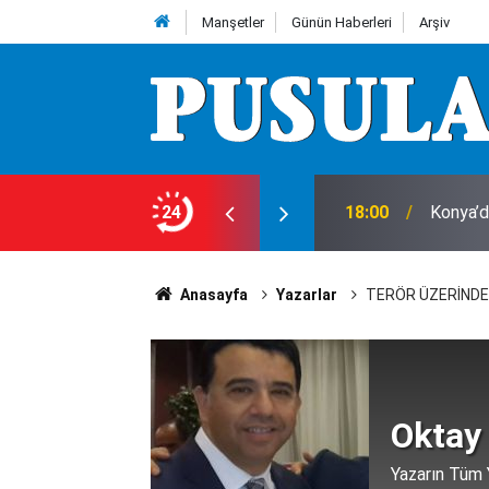
Manşetler
Günün Haberleri
Arşiv
ı!
24
18:00
Konya’d
Anasayfa
Yazarlar
TERÖR ÜZERİNDE
Oktay
Yazarın Tüm Y