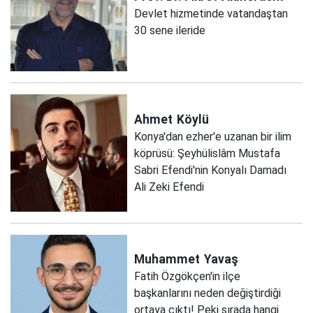
Devlet hizmetinde vatandaştan
30 sene ileride
Ahmet
Köylü
Konya'dan ezher'e uzanan bir ilim
köprüsü: Şeyhülislâm Mustafa
Sabri Efendi'nin Konyalı Damadı
Ali Zeki Efendi
Muhammet
Yavaş
Fatih Özgökçen'in ilçe
başkanlarını neden değiştirdiği
ortaya çıktı! Peki sırada hangi