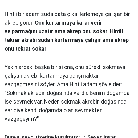
Hintli bir adam suda bata çıka
ilerlemeye çalışan bir
akrep görür.
Onu kurtarmaya karar verir
ve
parmağını uzatır ama akrep onu sokar.
Hintli
tekrar akrebi sudan
kurtarmaya çalışır ama akrep
onu tekrar
sokar.
Yakınlardaki başka birisi ona, onu
sürekli sokmaya
çalışan akrebi kurtarmaya
çalışmaktan
vazgeçmesini söyler. Ama
Hintli adam şöyle der:
"Sokmak akrebin
doğasında vardır. Benim doğamda
ise
sevmek var. Neden sokmak akrebin
doğasında
var diye kendi doğamda olan
sevmekten
vazgeçeyim?"
Dünya, sevgi üzerine kurulmuştur.
Seven insan