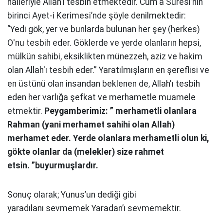
halleriyle Allah'ı tesbih
etmektedir. Cum'a Suresi’nin
birinci Ayet-i
Kerimesi’nde şöyle denilmektedir:
“Yedi
gök, yer ve bunlarda bulunan her şey
(herkes)
O'nu tesbih eder. Göklerde ve yerde
olanların hepsi,
mülkün sahibi, eksiklikten
münezzeh, aziz ve hakim
olan Allah'ı tesbih
eder.” Yaratılmışların en şereflisi ve
en
üstünü olan insandan beklenen de, Allah'ı
tesbih
eden her varlığa şefkat ve merhametle
muamele
etmektir.
Peygamberimiz: ” merhametli
olanlara
Rahman (yani merhamet sahihi
olan Allah)
merhamet eder. Yerde
olanlara merhametli olun ki,
gökte
olanlar da (melekler) size rahmet
etsin.
”buyurmuşlardır.
Sonuç olarak;
Yunus’un dediği gibi
yaradılanı
sevmemek Yaradan’ı sevmemektir.