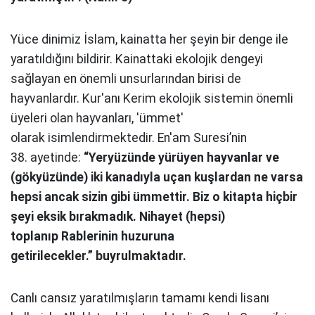
Yüce dinimiz İslam, kainatta her şeyin b
ir denge ile
yaratıldığını bildirir. Kainattaki
ekolojik dengeyi
sağlayan en önemli
unsurlarından birisi de
hayvanlardır. Kur'anı
Kerim ekolojik sistemin önemli
üyeleri
olan hayvanları, 'ümmet'
olarak
isimlendirmektedir. En'am Suresi’nin
38.
ayetinde:
“Yeryüzünde yürüyen hayvanlar
ve
(gökyüzünde) iki kanadıyla uçan
kuşlardan ne varsa
hepsi ancak sizin gibi
ümmettir. Biz o kitapta hiçbir
şeyi eksik
bırakmadık. Nihayet (hepsi)
toplanıp
Rablerinin huzuruna
getirilecekler.”
buyrulmaktadır.
Canlı cansız yaratılmışların tamamı
kendi lisanı