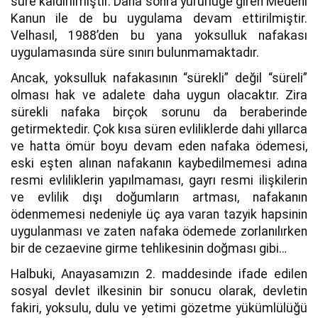
süre kaldırılmıştır. Daha sonra yürürlüğe giren Medeni
Kanun ile de bu uygulama devam ettirilmiştir.
Velhasıl, 1988’den bu yana yoksulluk nafakası
uygulamasında süre sınırı bulunmamaktadır.
Ancak, yoksulluk nafakasının “sürekli” değil “süreli”
olması hak ve adalete daha uygun olacaktır. Zira
sürekli nafaka birçok sorunu da beraberinde
getirmektedir. Çok kısa süren evliliklerde dahi yıllarca
ve hatta ömür boyu devam eden nafaka ödemesi,
eski eşten alınan nafakanın kaybedilmemesi adına
resmi evliliklerin yapılmaması, gayrı resmi ilişkilerin
ve evlilik dışı doğumların artması, nafakanın
ödenmemesi nedeniyle üç aya varan tazyik hapsinin
uygulanması ve zaten nafaka ödemede zorlanılırken
bir de cezaevine girme tehlikesinin doğması gibi…
Halbuki, Anayasamızın 2. maddesinde ifade edilen
sosyal devlet ilkesinin bir sonucu olarak, devletin
fakiri, yoksulu, dulu ve yetimi gözetme yükümlülüğü