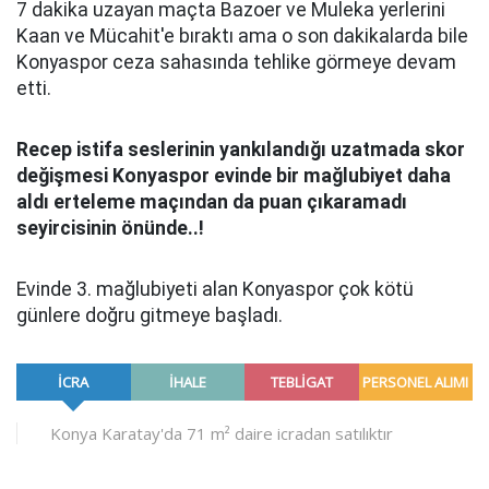
7 dakika uzayan maçta Bazoer ve Muleka yerlerini
Kaan ve Mücahit'e bıraktı ama o son dakikalarda bile
Konyaspor ceza sahasında tehlike görmeye devam
etti.
Recep istifa seslerinin yankılandığı uzatmada skor
değişmesi Konyaspor evinde bir mağlubiyet daha
aldı erteleme ma
ç
ından da puan
ç
ıkaramadı
seyircisinin
ö
n
ü
nde..!
Evinde 3. mağlubiyeti alan Konyaspor çok kötü
günlere doğru gitmeye başladı.