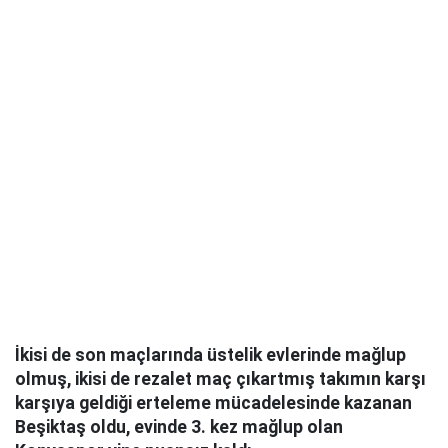
İkisi de son ma
ç
larında
ü
stelik evlerinde mağlup
olmuş, ikisi de rezalet ma
ç
ç
ıkartmış takımın karşı
karşıya geldiği erteleme m
ü
cadelesinde kazanan
Beşiktaş oldu, evinde 3. kez mağlup olan