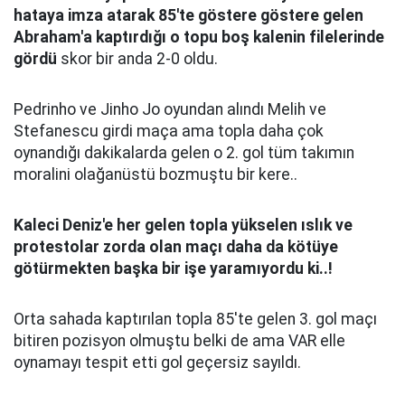
hataya imza atarak 85'te g
ö
stere g
ö
stere gelen
Abraham'a kaptırdığı o topu boş kalenin filelerinde
g
ö
rd
ü
skor bir anda 2-0 oldu.
Pedrinho ve Jinho Jo oyundan alındı Melih ve
Stefanescu girdi maça ama topla daha çok
oynandığı dakikalarda gelen o 2. gol tüm takımın
moralini olağanüstü bozmuştu bir kere..
Kaleci Deniz'e her gelen topla y
ü
kselen ıslık ve
protestolar zorda olan ma
ç
ı daha da k
ö
t
ü
ye
g
ö
t
ü
rmekten başka bir işe yaramıyordu ki..!
Orta sahada kaptırılan topla 85'te gelen 3. gol maçı
bitiren pozisyon olmuştu belki de ama VAR elle
oynamayı tespit etti gol geçersiz sayıldı.