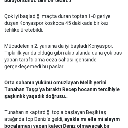
buluyorsunuz tam bir tezat..!
Çok iyi başladığı maçta duran toptan 1-0 geriye
düşen Konyaspor koskoca 45 dakikada bir kez
tehlike üretebildi.
Mücadelenin 2. yarısına da iyi başladı Konyaspor.
Tıpkı ilk yarıda olduğu gibi rakip alanda daha çok pas
yapan taraftı ama ceza sahası içerisinde
gerçekleşemedi bu paslar..!
Orta sahanın y
ü
k
ü
n
ü
omuzlayan Melih yerini
Tunahan Taş
ç
ı'ya bıraktı Recep hocanın tercihiyle
şaşkınlık yaşadık doğrusu..
Tunahan'ın kaptırdığı topla başlayan Beşiktaş
atağında top Deniz'e geldi,
ayakla mı elle mi alayım
bocalaması yapan kaleci Deniz olmayacak bir