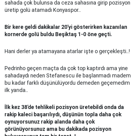
sahada çok bulunsa da ceza sahasına girip pozisyon
üretip golü atamadı Konyaspor..
Bir kere geldi dakikalar 20'yi g
ö
sterirken kazanılan
kornerde gol
ü
buldu Beşiktaş 1-0
ö
ne ge
ç
ti.
Hani derler ya atamayana atarlar işte o gerçekleşti..!
Pedrinho geçen maçta da çok top kaptırdı ama yine
sahadaydı neden Stefanescu ile başlanmadı madem
bu kadar farklı düşünülüyordu demeden geçemedim
ilk yarıda..
İlk kez 38'de tehlikeli pozisyon
ü
retebildi onda da
rakip kaleci başarılıydı, d
ü
ş
ü
n
ü
n topla daha
ç
ok
oynuyorsunuz rakip alanda daha
ç
ok
g
ö
r
ü
n
ü
yorsunuz ama bu dakikada pozisyon