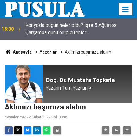
Üsküdar Belediye Başkanvekili CHP’li Sibel Tan
17:43
Çetinkaya seçildi
Anasayfa
Yazarlar
Aklımızı başımıza alalım
Doç. Dr. Mustafa Topkafa
Yazarın Tüm Yazıları >
Aklımızı başımıza alalım
Yayınlanma:
22 Şubat 2022 Salı 00:02