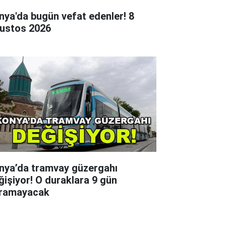
nya'da bugün vefat edenler! 8
ustos 2026
nya’da tramvay güzergahı
ğişiyor! O duraklara 9 gün
ramayacak