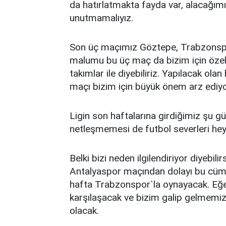
da hatırlatmakta fayda var, alacağımı
unutmamalıyız.
Son üç maçımız Göztepe, Trabzonspor
malumu bu üç maç da bizim için özel ö
takımlar ile diyebiliriz. Yapılacak o
maçı bizim için büyük önem arz ediy
Ligin son haftalarına girdiğimiz şu g
netleşmemesi de futbol severleri heye
Belki bizi neden ilgilendiriyor diyebi
Antalyaspor maçından dolayı bu cüml
hafta Trabzonspor`la oynayacak. Eğer
karşılaşacak ve bizim galip gelmem
olacak.