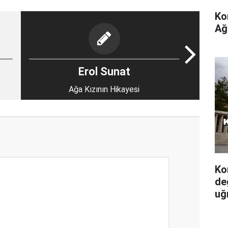
Ko
Ağ
Erol Sunat
Ağa Kızının Hikayesi
Ko
de
uğ