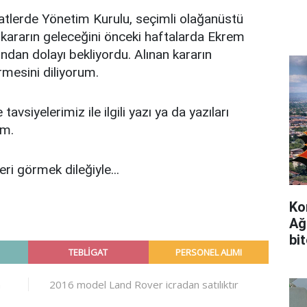
atlerde Yönetim Kurulu, seçimli olağanüstü
bu kararın geleceğini önceki haftalarda Ekrem
dan dolayı bekliyordu. Alınan kararın
rmesini diliyorum.
avsiyelerimiz ile ilgili yazı ya da yazıları
ım.
i görmek dileğiyle...
Ko
Ağ
bi