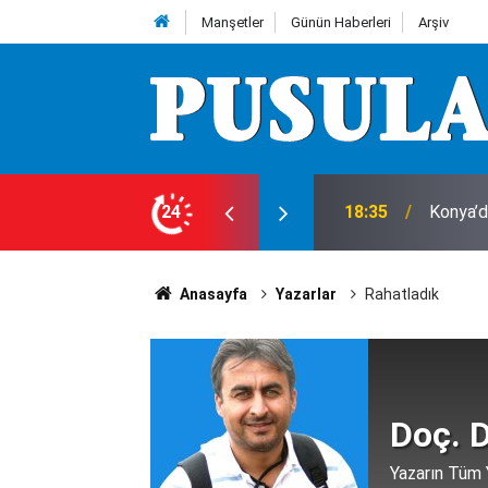
Manşetler
Günün Haberleri
Arşiv
 8 Ağustos Cumartesi günü olup bitenler…
24
18:23
Avukat 
Anasayfa
Yazarlar
Rahatladık
Doç. 
Yazarın Tüm Y