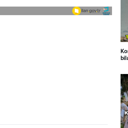
Ko
bil