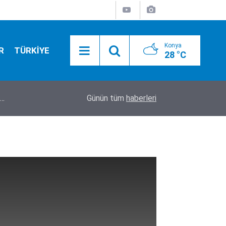
Konya
R
TÜRKİYE
28 °C
17:52
Feci kazada mucize kurtuluş! 150 metrelik uçur
Günün tüm
haberleri