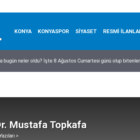
KONYA
KONYASPOR
SİYASET
RESMİ İLANLA
Esra Betül'den Pusula'ya ziyaret
Dr. Mustafa Topkafa
azıları >