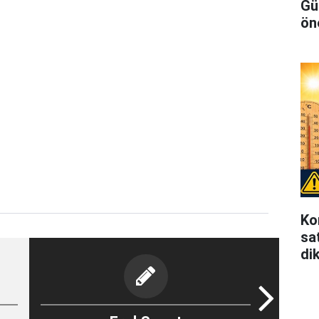
Gü
ön
Ko
sat
di