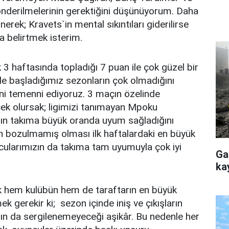
derilmelerinin gerektiğini düşünüyorum. Daha
rek; Kravets`in mental sıkıntıları giderilirse
 belirtmek isterim.
 haftasında topladığı 7 puan ile çok güzel bir
de başladığımız sezonların çok olmadığını
ni temenni ediyoruz. 3 maçın özelinde
cek olursak; ligimizi tanımayan Mpoku
arın takıma büyük oranda uyum sağladığını
nin bozulmamış olması ilk haftalardaki en büyük
ncularımızın da takıma tam uyumuyla çok iyi
Ga
kay
 hem kulübün hem de taraftarın en büyük
k gerekir ki; sezon içinde iniş ve çıkışların
rın da sergilenemeyeceği aşikâr. Bu nedenle her