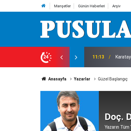
Manşetler
Günün Haberleri
Arşiv
at başladı, bahçe mora büründü
24
10:46
Tutuklu 
Anasayfa
Yazarlar
Güzel Başlangıç
Doç. 
Yazarın Tüm Y