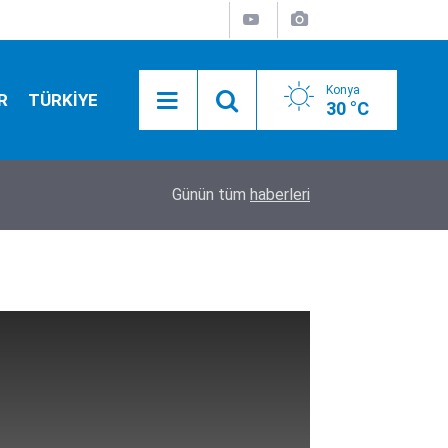
Konya
R
TÜRKİYE
30 °C
10:40
Güneş gözlüğünde fiyat mı cam mı önemli? Uzman
Günün tüm
haberleri