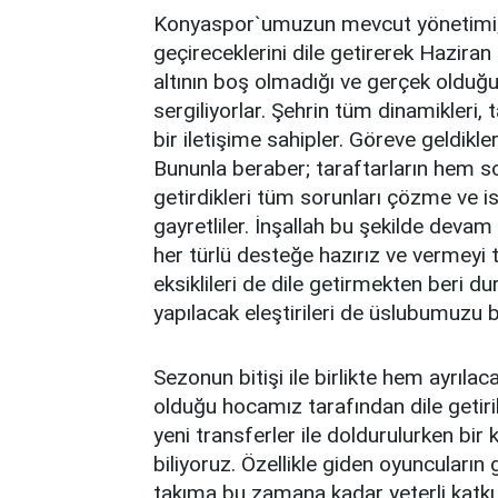
Konyaspor`umuzun mevcut yönetimi; b
geçireceklerini dile getirerek Haziran
altının boş olmadığı ve gerçek olduğu
sergiliyorlar. Şehrin tüm dinamikleri, 
bir iletişime sahipler. Göreve geldikle
Bununla beraber; taraftarların hem 
getirdikleri tüm sorunları çözme ve 
gayretliler. İnşallah bu şekilde devam
her türlü desteğe hazırız ve vermeyi 
eksiklileri de dile getirmekten beri d
yapılacak eleştirileri de üslubumuz
Sezonun bitişi ile birlikte hem ayrıla
olduğu hocamız tarafından dile geti
yeni transferler ile doldurulurken bir 
biliyoruz. Özellikle giden oyuncuların
takıma bu zamana kadar yeterli katk