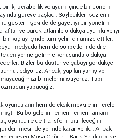
irlik, beraberlik ve uyum içinde bir dönem
 ayında göreve başladı. Söyledikleri sözlerin
nu gösterir şekilde de gayet iyi bir yönetim
taraftar ve bürokratları ile oldukça uyumlu ve iyi
ri bir kaç ay içinde tüm şehri dinamize ettiler.
sosyal medyada hem de sohbetlerinde dile
istekleri yerine getirme konusunda oldukça
 ederler. Bizler bu düstur ve çabayı gördükçe
taahhüt ediyoruz. Ancak, yapılan yanlış ve
urmayacağımızı bilmelerini istiyoruz. Tabi
u bozmadan yapacağız.
cak oyuncuların hem de eksik mevkilerin nereler
rilmişti. Bu bölgelerin hemen hemen tamamı
kaç oyuncu ile de transferin bitirileceğini
 gönderilmesinde yerinde karar verildi. Ancak,
ı veremeyen Musa Çağıran, Barış Yardımcı ve