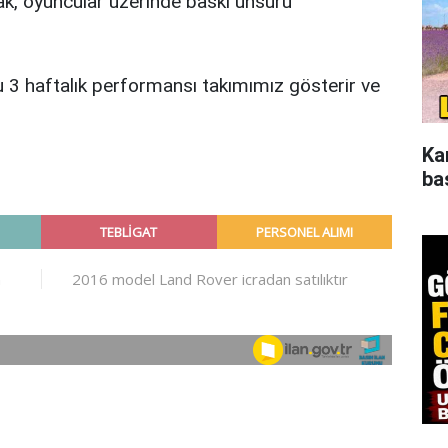
, oyuncular üzerinde baskı unsuru
 3 haftalık performansı takımımız gösterir ve
Ka
ba