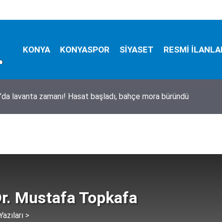
KONYA
KONYASPOR
SİYASET
RESMİ İLANLA
CHP’li Belediye Başkanı için tahliye kararı!
Dr. Mustafa Topkafa
azıları >