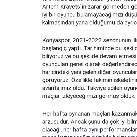
Artem Kravets`in zarar görmeden gön
iyi bir oyuncu bulamayacağımızı düşüne
kalmasından yana olduğumu da ayrıca
Konyaspor, 2021-2022 sezonunun ilk 3
başlangıç yaptı. Tarihimizde bu şekil
biliyoruz ve bu şeklide devam etmesi
oyuncuları genel olarak değerlendire
haricindeki yeni gelen diğer oyuncul
görüyoruz. Özellikle takımın iskeleti
avantajımız oldu. Takviye edilen oyu
maçlar izleyeceğimizi görmüş olduk.
Her hafta oynanan maçları kazanmak
arzusudur. Ancak şunu da çok iyi bilme
olacağı, her hafta aynı performansla